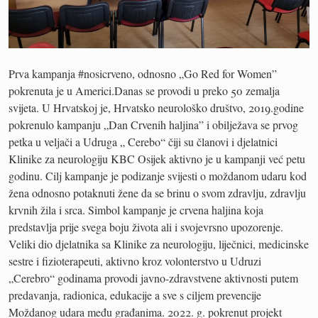
Prva kampanja #nosicrveno, odnosno „Go Red for Women”
pokrenuta je u Americi.Danas se provodi u preko 50 zemalja
svijeta. U Hrvatskoj je, Hrvatsko neurološko društvo, 2019.godine
pokrenulo kampanju „Dan Crvenih haljina” i obilježava se prvog
petka u veljači a Udruga „ Cerebo“ čiji su članovi i djelatnici
Klinike za neurologiju KBC Osijek aktivno je u kampanji već petu
godinu. Cilj kampanje je podizanje svijesti o moždanom udaru kod
žena odnosno potaknuti žene da se brinu o svom zdravlju, zdravlju
krvnih žila i srca. Simbol kampanje je crvena haljina koja
predstavlja prije svega boju života ali i svojevrsno upozorenje.
Veliki dio djelatnika sa Klinike za neurologiju, liječnici, medicinske
sestre i fizioterapeuti, aktivno kroz volonterstvo u Udruzi
„Cerebro“ godinama provodi javno-zdravstvene aktivnosti putem
predavanja, radionica, edukacije a sve s ciljem prevencije
Moždanog udara među građanima. 2022. g. pokrenut projekt