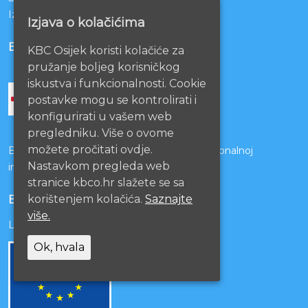
Izjava o pristupačnosti mrežnih stranica
Izjava o kolačićima
BOLNICE PARTNERI
KBC Osijek koristi kolačiće za
pružanje boljeg korisničkog
iskustva i funkcionalnosti. Cookie
postavke mogu se kontrolirati i
konfigurirati u vašem web
pregledniku. Više o ovome
možete pročitati ovdje.
Bolnice s kojima je potpisan ugovor o funkcionalnoj
Nastavkom pregleda web
integraciji
stranice kbco.hr slažete se sa
korištenjem kolačića.
Saznajte
EU PROJEKTI
više.
Lista projekata
Ok, hvala