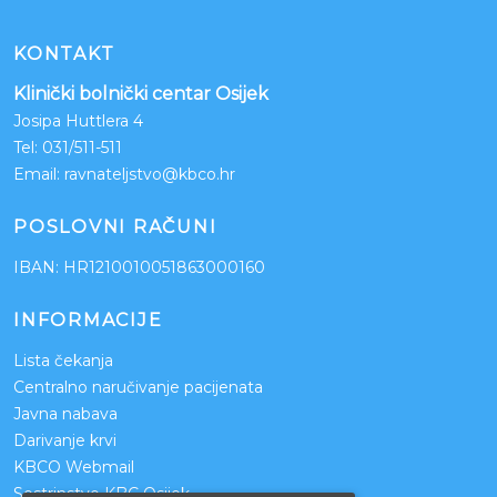
KONTAKT
Klinički bolnički centar Osijek
Josipa Huttlera 4
Tel:
031/511-511
Email:
ravnateljstvo@kbco.hr
POSLOVNI RAČUNI
IBAN: HR1210010051863000160
INFORMACIJE
Lista čekanja
Centralno naručivanje pacijenata
Javna nabava
Darivanje krvi
KBCO Webmail
Sestrinstvo KBC Osijek