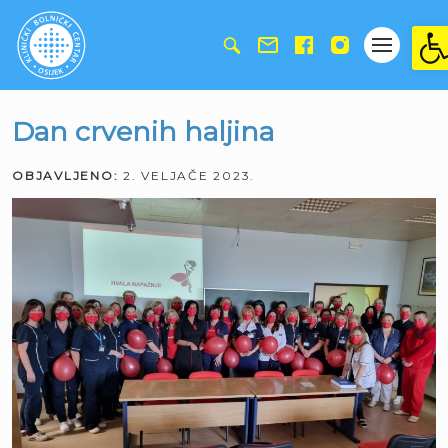
Ope
Dan crvenih haljina
OBJAVLJENO:
2. VELJAČE 2023.