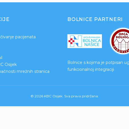
IJE
BOLNICE PARTNERI
čivanje pacijenata
l
Bolnice s kojima je potpisan u
BC Osijek
funkcionalnoj integraciji
upačnosti mrežnih stranica
© 2026 KBC Osijek. Sva prava pridržana.