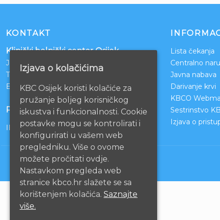
KONTAKT
INFORMAC
Klinički bolnički centar Osijek
Lista čekanja
Josipa Huttlera 4
Centralno naru
Izjava o kolačićima
Tel:
031/511-511
Javna nabava
Email:
ravnateljstvo@kbco.hr
Darivanje krvi
KBC Osijek koristi kolačiće za
KBCO Webmai
pružanje boljeg korisničkog
POSLOVNI RAČUNI
Sestrinstvo K
iskustva i funkcionalnosti. Cookie
Izjava o prist
postavke mogu se kontrolirati i
IBAN: HR1210010051863000160
konfigurirati u vašem web
pregledniku. Više o ovome
možete pročitati ovdje.
Nastavkom pregleda web
stranice kbco.hr slažete se sa
korištenjem kolačića.
Saznajte
više.