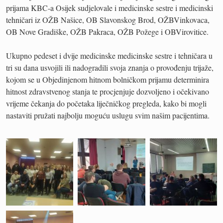
prijama KBC-a Osijek sudjelovale i medicinske sestre i medicinski
tehničari iz OŽB Našice, OB Slavonskog Brod, OŽBVinkovaca,
OB Nove Gradiške, OŽB Pakraca, OŽB Požege i OBVirovitice.
Ukupno pedeset i dvije medicinske medicinske sestre i tehničara u
tri su dana usvojili ili nadogradili svoja znanja o provođenju trijaže,
kojom se u Objedinjenom hitnom bolničkom prijamu determinira
hitnost zdravstvenog stanja te procjenjuje dozvoljeno i očekivano
vrijeme čekanja do početaka liječničkog pregleda, kako bi mogli
nastaviti pružati najbolju moguću uslugu svim našim pacijentima.