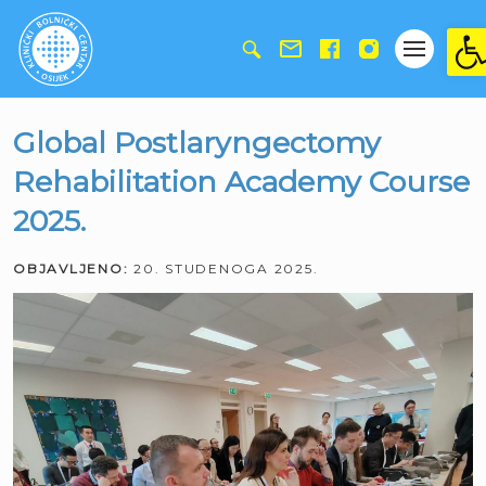
Ope
Global Postlaryngectomy
Rehabilitation Academy Course
2025.
OBJAVLJENO:
20. STUDENOGA 2025.