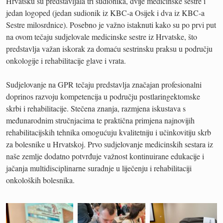
Hrvatsku su predstavljala tri sudionika, dvije medicinske sestre i
jedan logoped (jedan sudionik iz KBC-a Osijek i dva iz KBC-a
Sestre milosrdnice). Posebno je važno istaknuti kako su po prvi put
na ovom tečaju sudjelovale medicinske sestre iz Hrvatske, što
predstavlja važan iskorak za domaću sestrinsku praksu u području
onkologije i rehabilitacije glave i vrata.
Sudjelovanje na GPR tečaju predstavlja značajan profesionalni
doprinos razvoju kompetencija u području postlaringektomske
skrbi i rehabilitacije. Stečena znanja, razmjena iskustava s
međunarodnim stručnjacima te praktična primjena najnovijih
rehabilitacijskih tehnika omogućuju kvalitetniju i učinkovitiju skrb
za bolesnike u Hrvatskoj. Prvo sudjelovanje medicinskih sestara iz
naše zemlje dodatno potvrđuje važnost kontinuirane edukacije i
jačanja multidisciplinarne suradnje u liječenju i rehabilitaciji
onkoloških bolesnika.