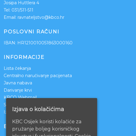
Josipa Huttlera 4
Tel:
031/511-511
Email:
ravnateljstvo@kbco.hr
POSLOVNI RAČUNI
IBAN: HR1210010051863000160
INFORMACIJE
Lista čekanja
Centralno naručivanje pacijenata
Javna nabava
Darivanje krvi
KBCO Webmail
Sestrinstvo KBC Osijek
Izjava o kolačićima
Izjava o pristupačnosti mrežnih stranica
KBC Osijek koristi kolačiće za
BOLNICE PARTNERI
pružanje boljeg korisničkog