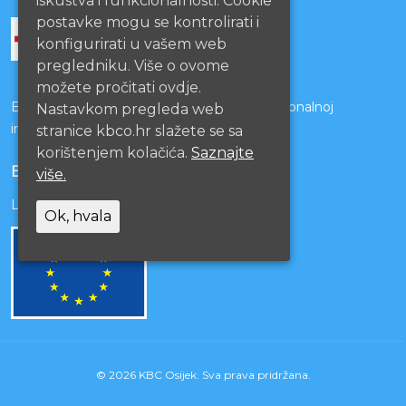
iskustva i funkcionalnosti. Cookie
postavke mogu se kontrolirati i
konfigurirati u vašem web
pregledniku. Više o ovome
možete pročitati ovdje.
Bolnice s kojima je potpisan ugovor o funkcionalnoj
Nastavkom pregleda web
integraciji
stranice kbco.hr slažete se sa
korištenjem kolačića.
Saznajte
EU PROJEKTI
više.
Lista projekata
Ok, hvala
© 2026 KBC Osijek. Sva prava pridržana.