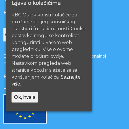
Izjava o kolačićima
BOLNICE PARTNERI
KBC Osijek koristi kolačiće za
pružanje boljeg korisničkog
iskustva i funkcionalnosti. Cookie
postavke mogu se kontrolirati i
konfigurirati u vašem web
pregledniku. Više o ovome
Bolnice s kojima je potpisan ugovor o funkcionalnoj
možete pročitati ovdje.
integraciji
Nastavkom pregleda web
stranice kbco.hr slažete se sa
EU PROJEKTI
korištenjem kolačića.
Saznajte
više.
Lista projekata
Ok, hvala