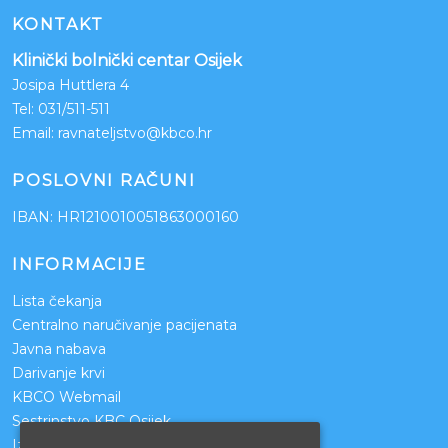
KONTAKT
Klinički bolnički centar Osijek
Josipa Huttlera 4
Tel:
031/511-511
Email:
ravnateljstvo@kbco.hr
POSLOVNI RAČUNI
IBAN: HR1210010051863000160
INFORMACIJE
Lista čekanja
Centralno naručivanje pacijenata
Javna nabava
Darivanje krvi
KBCO Webmail
Sestrinstvo KBC Osijek
Izjava o pristupačnosti mrežnih stranica