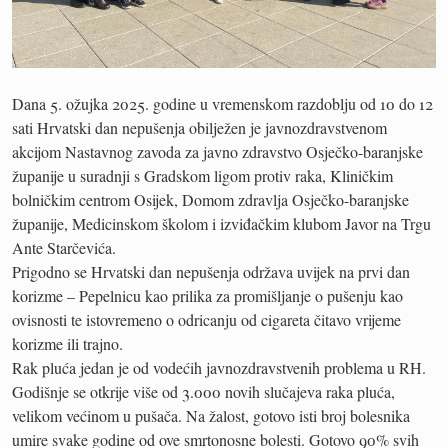
Dana 5. ožujka 2025. godine u vremenskom razdoblju od 10 do 12
sati Hrvatski dan nepušenja obilježen je javnozdravstvenom
akcijom Nastavnog zavoda za javno zdravstvo Osječko-baranjske
županije u suradnji s Gradskom ligom protiv raka, Kliničkim
bolničkim centrom Osijek, Domom zdravlja Osječko-baranjske
županije, Medicinskom školom i izviđačkim klubom Javor na Trgu
Ante Starčevića.
Prigodno se Hrvatski dan nepušenja održava uvijek na prvi dan
korizme – Pepelnicu kao prilika za promišljanje o pušenju kao
ovisnosti te istovremeno o odricanju od cigareta čitavo vrijeme
korizme ili trajno.
Rak pluća jedan je od vodećih javnozdravstvenih problema u RH.
Godišnje se otkrije više od 3.000 novih slučajeva raka pluća,
velikom većinom u pušača. Na žalost, gotovo isti broj bolesnika
umire svake godine od ove smrtonosne bolesti. Gotovo 90% svih