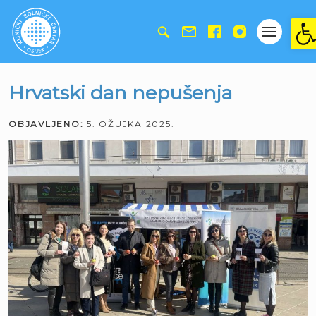
Ope
Hrvatski dan nepušenja
OBJAVLJENO:
5. OŽUJKA 2025.