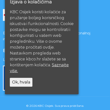
Izjava o kolačićima
KBC Osijek koristi kolačiće za
pružanje boljeg korisničkog
iskustva i funkcionalnosti. Cookie
postavke mogu se kontrolirati i
Bolnice s kojima je potpisan ugovor o funkcionalnoj
konfigurirati u vašem web
integraciji
pregledniku. Više o ovome
možete pročitati ovdje.
EU PROJEKTI
Nastavkom pregleda web
stranice kbco.hr slažete se sa
Lista projekata
korištenjem kolačića.
Saznajte
više.
Ok, hvala
© 2026 KBC Osijek. Sva prava pridržana.