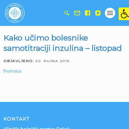
Ope
Kako učimo bolesnike
samotitraciji inzulina – listopad
OBJAVLJENO:
20. RUJNA 2019.
Pozivnica
KONTAKT