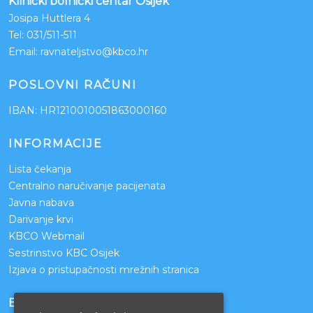
Klinički bolnički centar Osijek
Josipa Huttlera 4
Tel:
031/511-511
Email:
ravnateljstvo@kbco.hr
POSLOVNI RAČUNI
IBAN: HR1210010051863000160
INFORMACIJE
Lista čekanja
Centralno naručivanje pacijenata
Javna nabava
Darivanje krvi
KBCO Webmail
Sestrinstvo KBC Osijek
Izjava o pristupačnosti mrežnih stranica
BOLNICE PARTNERI