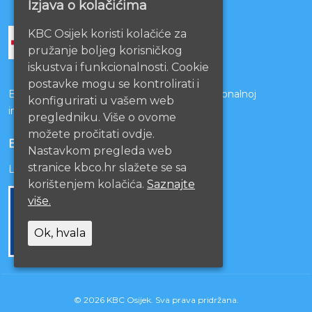
Izjava o kolačićima
KBC Osijek koristi kolačiće za
pružanje boljeg korisničkog
iskustva i funkcionalnosti. Cookie
postavke mogu se kontrolirati i
Bolnice s kojima je potpisan ugovor o funkcionalnoj
konfigurirati u vašem web
integraciji
pregledniku. Više o ovome
možete pročitati ovdje.
EU PROJEKTI
Nastavkom pregleda web
stranice kbco.hr slažete se sa
Lista projekata
korištenjem kolačića.
Saznajte
više.
Ok, hvala
© 2026 KBC Osijek. Sva prava pridržana.