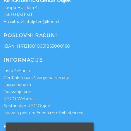
Klinički bolnički centar Osijek
Josipa Huttlera 4
Tel:
031/511-511
Email:
ravnateljstvo@kbco.hr
POSLOVNI RAČUNI
IBAN: HR1210010051863000160
INFORMACIJE
Lista čekanja
Centralno naručivanje pacijenata
Javna nabava
Darivanje krvi
KBCO Webmail
Sestrinstvo KBC Osijek
Izjava o pristupačnosti mrežnih stranica
BOLNICE PARTNERI