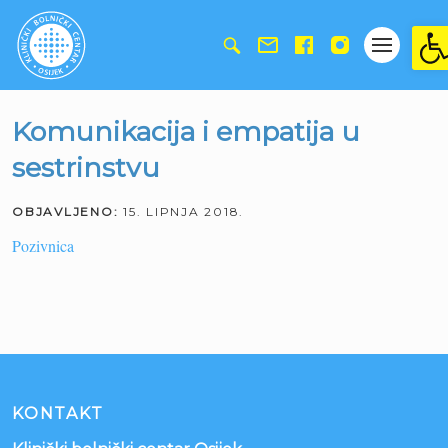
Ope
Komunikacija i empatija u
sestrinstvu
OBJAVLJENO:
15. LIPNJA 2018.
Pozivnica
KONTAKT