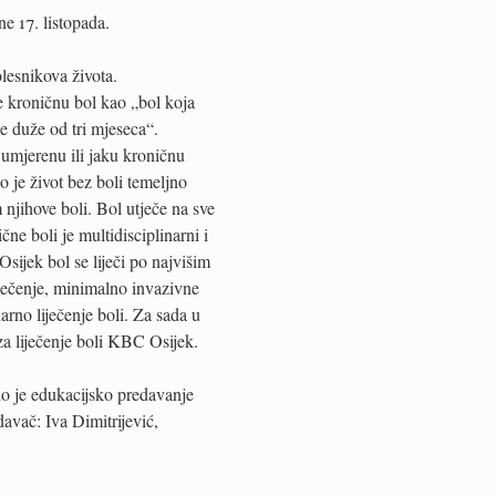
e 17. listopada.
lesnikova života.
je kroničnu bol kao „bol koja
je duže od tri mjeseca“.
 umjerenu ili jaku kroničnu
o je život bez boli temeljno
njihove boli. Bol utječe na sve
čne boli je multidisciplinarni i
sijek bol se liječi po najvišim
iječenje, minimalno invazivne
narno liječenje boli. Za sada u
za liječenje boli KBC Osijek.
o je edukacijsko predavanje
davač: Iva Dimitrijević,