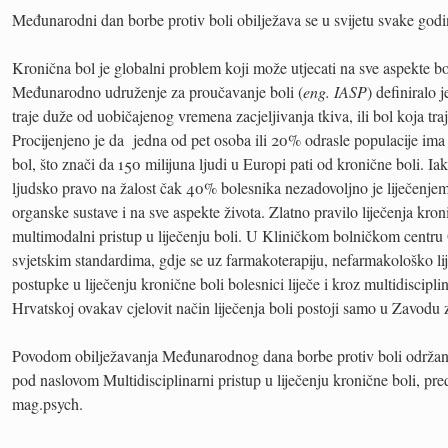
Međunarodni dan borbe protiv boli obilježava se u svijetu svake godin
Kronična bol je globalni problem koji može utjecati na sve aspekte bo
Međunarodno udruženje za proučavanje boli (
eng. IASP
) definiralo 
traje duže od uobičajenog vremena zacjeljivanja tkiva, ili bol koja tra
Procijenjeno je da jedna od pet osoba ili 20% odrasle populacije ima
bol, što znači da 150 milijuna ljudi u Europi pati od kronične boli. Iak
ljudsko pravo na žalost čak 40% bolesnika nezadovoljno je liječenjem 
organske sustave i na sve aspekte života. Zlatno pravilo liječenja kroni
multimodalni pristup u liječenju boli. U Kliničkom bolničkom centru O
svjetskim standardima, gdje se uz farmakoterapiju, nefarmakološko l
postupke u liječenju kronične boli bolesnici liječe i kroz multidiscipli
Hrvatskoj ovakav cjelovit način liječenja boli postoji samo u Zavodu 
Povodom obilježavanja Međunarodnog dana borbe protiv boli održan
pod naslovom Multidisciplinarni pristup u liječenju kronične boli, pre
mag.psych.