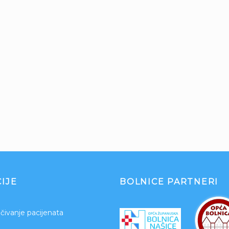
IJE
BOLNICE PARTNERI
čivanje pacijenata