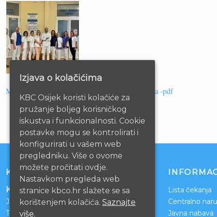
Izjava o kolačićima
Međunarodni dan borbe protiv boli – 17. listopada -pdf
KBC Osijek koristi kolačiće za
pružanje boljeg korisničkog
iskustva i funkcionalnosti. Cookie
postavke mogu se kontrolirati i
konfigurirati u vašem web
pregledniku. Više o ovome
možete pročitati ovdje.
KONTAKT
INFORMAC
Nastavkom pregleda web
Klinički bolnički centar Osijek
Lista čekanja
stranice kbco.hr slažete se sa
Josipa Huttlera 4
Centralno naru
korištenjem kolačića.
Saznajte
Tel:
031/511-511
Javna nabava
više.