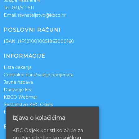
Josipa Huttlera 4
Tel:
031/511-511
Email:
ravnateljstvo@kbco.hr
POSLOVNI RAČUNI
IBAN: HR1210010051863000160
INFORMACIJE
Lista čekanja
Centralno naručivanje pacijenata
Javna nabava
Darivanje krvi
KBCO Webmail
Sestrinstvo KBC Osijek
Izjava o pristupačnosti mrežnih stranica
Izjava o kolačićima
BOLNICE PARTNERI
KBC Osijek koristi kolačiće za
pružanje boljeg korisničkog