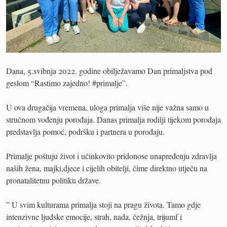
Dana, 5.svibnja 2022. godine obilježavamo Dan primaljstva pod
geslom “Rastimo zajedno! #primalje”.
U ova drugačija vremena, uloga primalja više nije važna samo u
stručnom vođenju porođaja. Danas primalja rodilji tijekom porođaja
predstavlja pomoć, podršku i partnera u porođaju.
Primalje poštuju život i učinkovito pridonose unapređenju zdravlja
naših žena, majki,djece i cijelih obitelji, čime direktno utječu na
pronatalitetnu politiku države.
” U svim kulturama primalja stoji na pragu života. Tamo gdje
intenzivne ljudske emocije, strah, nada, čežnja, trijumf i