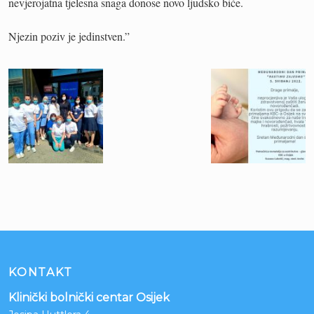
nevjerojatna tjelesna snaga donose novo ljudsko biće.
Njezin poziv je jedinstven.”
KONTAKT
Klinički bolnički centar Osijek