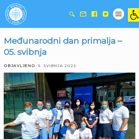
Ope
Međunarodni dan primalja –
05. svibnja
OBJAVLJENO:
5. SVIBNJA 2022.