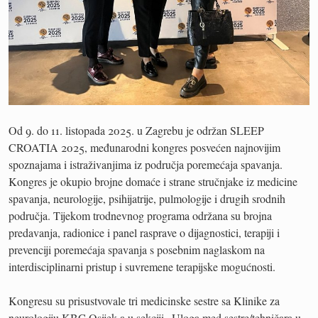
Od 9. do 11. listopada 2025. u Zagrebu je održan SLEEP
CROATIA 2025, međunarodni kongres posvećen najnovijim
spoznajama i istraživanjima iz područja poremećaja spavanja.
Kongres je okupio brojne domaće i strane stručnjake iz medicine
spavanja, neurologije, psihijatrije, pulmologije i drugih srodnih
područja. Tijekom trodnevnog programa održana su brojna
predavanja, radionice i panel rasprave o dijagnostici, terapiji i
prevenciji poremećaja spavanja s posebnim naglaskom na
interdisciplinarni pristup i suvremene terapijske mogućnosti.
Kongresu su prisustvovale tri medicinske sestre sa Klinike za
neurologiju KBC Osijek a u sekciji „Uloga med.sestre/tehničara u