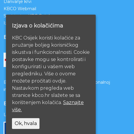
Darivanje krvi
KBCO Webmail
Sestrinstvo KBC Osijek
Izjava o pristupačnosti mrežnih stranica
Izjava o kolačićima
BOLNICE PARTNERI
KBC Osijek koristi kolačiće za
pružanje boljeg korisničkog
iskustva i funkcionalnosti. Cookie
postavke mogu se kontrolirati i
konfigurirati u vašem web
pregledniku. Više o ovome
možete pročitati ovdje.
Bolnice s kojima je potpisan ugovor o funkcionalnoj
Nastavkom pregleda web
integraciji
stranice kbco.hr slažete se sa
korištenjem kolačića.
Saznajte
EU PROJEKTI
više.
Lista projekata
Ok, hvala