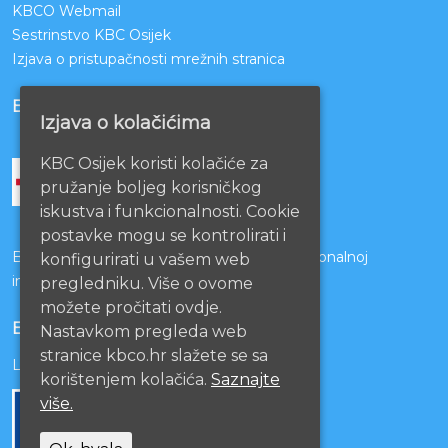
KBCO Webmail
Sestrinstvo KBC Osijek
Izjava o pristupačnosti mrežnih stranica
BOLNICE PARTNERI
Izjava o kolačićima
KBC Osijek koristi kolačiće za
pružanje boljeg korisničkog
iskustva i funkcionalnosti. Cookie
postavke mogu se kontrolirati i
Bolnice s kojima je potpisan ugovor o funkcionalnoj
konfigurirati u vašem web
integraciji
pregledniku. Više o ovome
možete pročitati ovdje.
EU PROJEKTI
Nastavkom pregleda web
stranice kbco.hr slažete se sa
Lista projekata
korištenjem kolačića.
Saznajte
više.