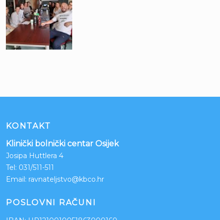
KONTAKT
Klinički bolnički centar Osijek
Josipa Huttlera 4
Tel:
031/511-511
Email:
ravnateljstvo@kbco.hr
POSLOVNI RAČUNI