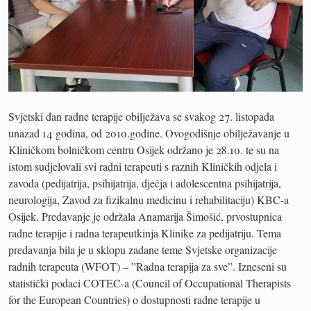
Svjetski dan radne terapije obilježava se svakog 27. listopada
unazad 14 godina, od 2010.godine. Ovogodišnje obilježavanje u
Kliničkom bolničkom centru Osijek održano je 28.10. te su na
istom sudjelovali svi radni terapeuti s raznih Kliničkih odjela i
zavoda (pedijatrija, psihijatrija, dječja i adolescentna psihijatrija,
neurologija, Zavod za fizikalnu medicinu i rehabilitaciju) KBC-a
Osijek. Predavanje je održala Anamarija Šimošić, prvostupnica
radne terapije i radna terapeutkinja Klinike za pedijatriju. Tema
predavanja bila je u sklopu zadane teme Svjetske organizacije
radnih terapeuta (WFOT) – ”Radna terapija za sve”. Izneseni su
statistički podaci COTEC-a (Council of Occupational Therapists
for the European Countries) o dostupnosti radne terapije u