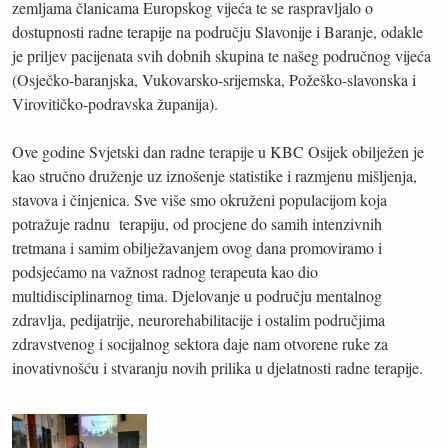
zemljama članicama Europskog vijeća te se raspravljalo o
dostupnosti radne terapije na području Slavonije i Baranje, odakle
je priljev pacijenata svih dobnih skupina te našeg područnog vijeća
(Osječko-baranjska, Vukovarsko-srijemska, Požeško-slavonska i
Virovitičko-podravska županija).
Ove godine Svjetski dan radne terapije u KBC Osijek obilježen je
kao stručno druženje uz iznošenje statistike i razmjenu mišljenja,
stavova i činjenica. Sve više smo okruženi populacijom koja
potražuje radnu terapiju, od procjene do samih intenzivnih
tretmana i samim obilježavanjem ovog dana promoviramo i
podsjećamo na važnost radnog terapeuta kao dio
multidisciplinarnog tima. Djelovanje u području mentalnog
zdravlja, pedijatrije, neurorehabilitacije i ostalim područjima
zdravstvenog i socijalnog sektora daje nam otvorene ruke za
inovativnošću i stvaranju novih prilika u djelatnosti radne terapije.