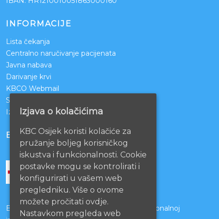
IBAN: HR1210010051863000160
INFORMACIJE
Lista čekanja
Centralno naručivanje pacijenata
Javna nabava
Darivanje krvi
KBCO Webmail
Sestrinstvo KBC Osijek
Izjava o kolačićima
Izjava o pristupačnosti mrežnih stranica
KBC Osijek koristi kolačiće za
BOLNICE PARTNERI
pružanje boljeg korisničkog
iskustva i funkcionalnosti. Cookie
postavke mogu se kontrolirati i
konfigurirati u vašem web
pregledniku. Više o ovome
možete pročitati ovdje.
Bolnice s kojima je potpisan ugovor o funkcionalnoj
Nastavkom pregleda web