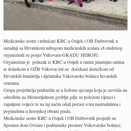
Medicinske sestre i tehničari KBC-a Osijek i OB Dubrovnik u
suradnji sa Hrvatskom udrugom medicinskih sestara 18.studenog
organizirali su posjet Vukovaru-GRADU HEROJU.
Organiziran je polazak iz KBC-a Osijek u ranim jutarnjim satima
te dolaskom u OŽB Vukovar isti su dočekani doručkom od
Hrvatskih branitelja i djelatnika Vukovarske bolnice hrvatskih
veterana.
Grupa posjetitelja pridružila se u kolonu sjećanja koja je završila na
odredištu na Memorijalnom groblju gdje su položeni vijenci i
zapaljene svijeće te na taj način odali počast svim nastradalima i
poginulima u herojskoj obrani grada.
Medicinske sestre KBC-a Osijek i OB Dubrovnik posjetili su
Spomen dom Ovčaru i podrumske prostore Vukovarske bolnice,