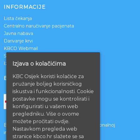
INFORMACIJE
Lista čekanja
Centralno naručivanje pacijenata
Javna nabava
Darivanje krvi
KBCO Webmail
Sestrinstvo KBC Osijek
Izjava o kolačićima
Izjava o pristupačnosti mrežnih stranica
KBC Osijek koristi kolačiće za
BOLNICE PARTNERI
pružanje boljeg korisničkog
iskustva i funkcionalnosti. Cookie
postavke mogu se kontrolirati i
konfigurirati u vašem web
pregledniku. Više o ovome
možete pročitati ovdje.
Bolnice s kojima je potpisan ugovor o funkcionalnoj
Nastavkom pregleda web
integraciji
stranice kbco.hr slažete se sa