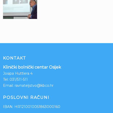
KONTAKT
Klinički bolnički centar Osijek
Josipa Huttlera 4
Tel:
031/511-511
Email:
ravnateljstvo@kbco.hr
POSLOVNI RAČUNI
IBAN: HR1210010051863000160