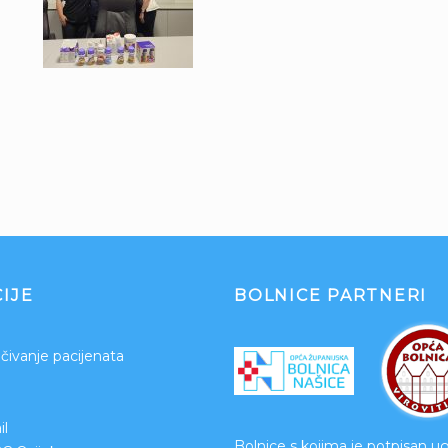
IJE
BOLNICE PARTNERI
čivanje pacijenata
l
Bolnice s kojima je potpisan u