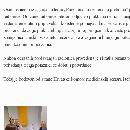
Osim usmenih izlaganja na temu „Parenteralna i enteralna prehrana” p
radionice. Održane radionice bile su isključivo praktična demonstracij
vrstama enteralnih pripravaka i korištenje pomagala koja se koriste pr
prehrane, davanje praktičnih uputa o sigurnoj primjeni takve vrste pr
znanja medicinskih sestara/tehničara o pravovaljanom hranjenju boles
parenteralnim pripravcima.
Nakon održanih predavanja i radionica provedena je i kratka pisana p
pohađanja tečaja polaznici će dobiti i potvrdnice.
Tečaj je bodovan od strane Hrvatske komore medicinskih sestara i teh