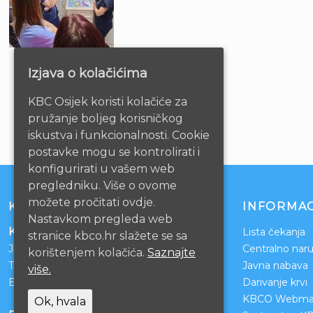
Izjava o kolačićima
KBC Osijek koristi kolačiće za
pružanje boljeg korisničkog
iskustva i funkcionalnosti. Cookie
postavke mogu se kontrolirati i
konfigurirati u vašem web
pregledniku. Više o ovome
možete pročitati ovdje.
KONTAKT
INFORMAC
Nastavkom pregleda web
Klinički bolnički centar Osijek
Lista čekanja
stranice kbco.hr slažete se sa
Josipa Huttlera 4
Centralno naru
korištenjem kolačića.
Saznajte
Tel:
031/511-511
Javna nabava
više.
Email:
ravnateljstvo@kbco.hr
Darivanje krvi
KBCO Webmai
Ok, hvala