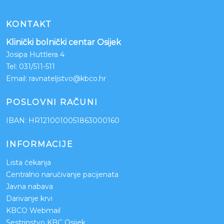
KONTAKT
Klinički bolnički centar Osijek
Josipa Huttlera 4
Tel:
031/511-511
Email:
ravnateljstvo@kbco.hr
POSLOVNI RAČUNI
IBAN: HR1210010051863000160
INFORMACIJE
Lista čekanja
Centralno naručivanje pacijenata
Javna nabava
Darivanje krvi
KBCO Webmail
Sestrinstvo KBC Osijek