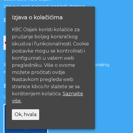
Izjava o pristupačnosti mrežnih stranica
Izjava o kolačićima
BOLNICE PARTNERI
KBC Osijek koristi kolačiće za
pružanje boljeg korisničkog
iskustva i funkcionalnosti. Cookie
postavke mogu se kontrolirati i
konfigurirati u vašem web
Bolnice s kojima je potpisan ugovor o funkcionalnoj
pregledniku. Više o ovome
integraciji
možete pročitati ovdje.
Nastavkom pregleda web
EU PROJEKTI
stranice kbco.hr slažete se sa
korištenjem kolačića.
Saznajte
Lista projekata
više.
Ok, hvala