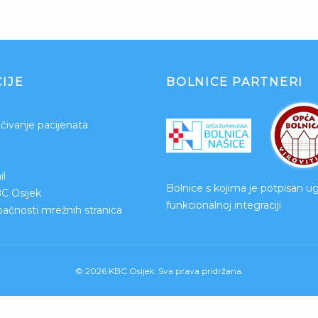
IJE
BOLNICE PARTNERI
čivanje pacijenata
l
Bolnice s kojima je potpisan u
BC Osijek
funkcionalnoj integraciji
upačnosti mrežnih stranica
© 2026 KBC Osijek. Sva prava pridržana.