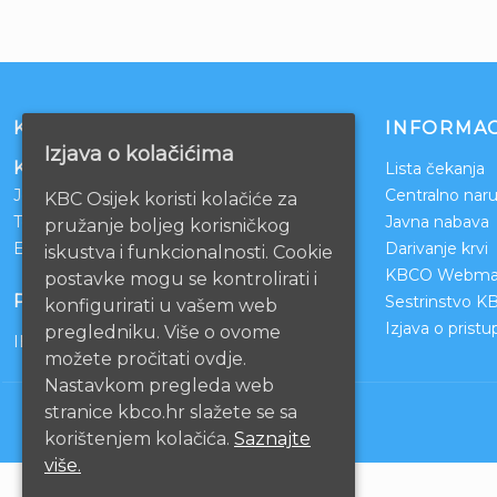
KONTAKT
INFORMAC
Izjava o kolačićima
Klinički bolnički centar Osijek
Lista čekanja
Josipa Huttlera 4
Centralno naru
KBC Osijek koristi kolačiće za
Tel:
031/511-511
Javna nabava
pružanje boljeg korisničkog
Email:
ravnateljstvo@kbco.hr
Darivanje krvi
iskustva i funkcionalnosti. Cookie
KBCO Webmai
postavke mogu se kontrolirati i
POSLOVNI RAČUNI
Sestrinstvo K
konfigurirati u vašem web
Izjava o prist
pregledniku. Više o ovome
IBAN: HR1210010051863000160
možete pročitati ovdje.
Nastavkom pregleda web
stranice kbco.hr slažete se sa
korištenjem kolačića.
Saznajte
više.