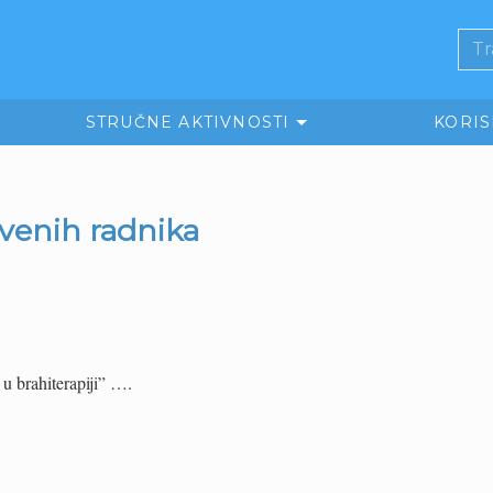
STRUČNE AKTIVNOSTI
KORI
tvenih radnika
u brahiterapiji” ….