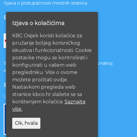
Izjava o pristupačnosti mrežnih stranica
BOLNICE PARTNERI
Izjava o kolačićima
KBC Osijek koristi kolačiće za
pružanje boljeg korisničkog
iskustva i funkcionalnosti. Cookie
postavke mogu se kontrolirati i
Bolnice s kojima je potpisan ugovor o funkcionalnoj
konfigurirati u vašem web
integraciji
pregledniku. Više o ovome
možete pročitati ovdje.
EU PROJEKTI
Nastavkom pregleda web
stranice kbco.hr slažete se sa
Lista projekata
korištenjem kolačića.
Saznajte
više.
Ok, hvala