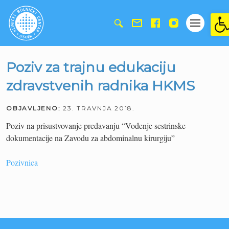
Ope
Poziv za trajnu edukaciju
zdravstvenih radnika HKMS
OBJAVLJENO:
23. TRAVNJA 2018.
Poziv na prisustvovanje predavanju “Vođenje sestrinske
dokumentacije na Zavodu za abdominalnu kirurgiju”
Pozivnica