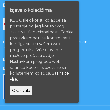
BOLNICE PARTNERI
Izjava o kolačićima
KBC Osijek koristi kolačiće za
pružanje boljeg korisničkog
iskustva i funkcionalnosti. Cookie
postavke mogu se kontrolirati i
Bolnice s kojima je potpisan ugovor o funkcionalnoj
konfigurirati u vašem web
integraciji
pregledniku. Više o ovome
možete pročitati ovdje.
EU PROJEKTI
Nastavkom pregleda web
stranice kbco.hr slažete se sa
Lista projekata
korištenjem kolačića.
Saznajte
više.
Ok, hvala