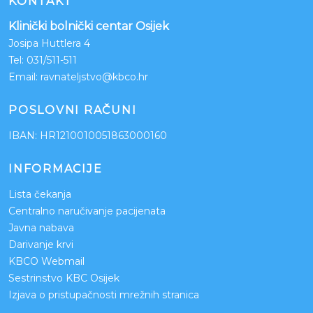
KONTAKT
Klinički bolnički centar Osijek
Josipa Huttlera 4
Tel:
031/511-511
Email:
ravnateljstvo@kbco.hr
POSLOVNI RAČUNI
IBAN: HR1210010051863000160
INFORMACIJE
Lista čekanja
Centralno naručivanje pacijenata
Javna nabava
Darivanje krvi
KBCO Webmail
Sestrinstvo KBC Osijek
Izjava o pristupačnosti mrežnih stranica