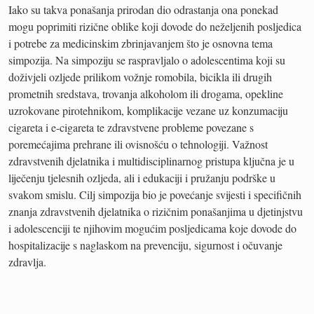
Iako su takva ponašanja prirodan dio odrastanja ona ponekad
mogu poprimiti rizične oblike koji dovode do neželjenih posljedica
i potrebe za medicinskim zbrinjavanjem što je osnovna tema
simpozija. Na simpoziju se raspravljalo o adolescentima koji su
doživjeli ozljede prilikom vožnje romobila, bicikla ili drugih
prometnih sredstava, trovanja alkoholom ili drogama, opekline
uzrokovane pirotehnikom, komplikacije vezane uz konzumaciju
cigareta i e-cigareta te zdravstvene probleme povezane s
poremećajima prehrane ili ovisnošću o tehnologiji. Važnost
zdravstvenih djelatnika i multidisciplinarnog pristupa ključna je u
liječenju tjelesnih ozljeda, ali i edukaciji i pružanju podrške u
svakom smislu. Cilj simpozija bio je povećanje svijesti i specifičnih
znanja zdravstvenih djelatnika o rizičnim ponašanjima u djetinjstvu
i adolescenciji te njihovim mogućim posljedicama koje dovode do
hospitalizacije s naglaskom na prevenciju, sigurnost i očuvanje
zdravlja.