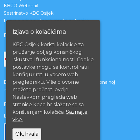
KBCO Webmail
Sestrinstvo KBC Osijek
Izjava o pristupačnosti mrežnih stranica
Izjava o kolačićima
BOLNICE PARTNERI
KBC Osijek koristi kolačiće za
pružanje boljeg korisničkog
iskustva i funkcionalnosti. Cookie
postavke mogu se kontrolirati i
konfigurirati u vašem web
pregledniku. Više o ovome
Bolnice s kojima je potpisan ugovor o funkcionalnoj
možete pročitati ovdje.
integraciji
Nastavkom pregleda web
stranice kbco.hr slažete se sa
EU PROJEKTI
korištenjem kolačića.
Saznajte
Lista projekata
više.
Ok, hvala