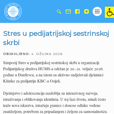
Ope
Stres u pedijatrijskoj sestrinskoj
skrbi
OBJAVLJENO:
4. OŽUJKA 2026.
Simpozij Stres u pedijatrijskoj sestrinskoj skrbi u organizaciji
Pedijatrijskog društva HUMS-a održan je 20.-21. veljače 2026.
godine u Đurđevcu, a na istom su aktivno sudjelovali djelatnici
Klinike za pedijatriju KBC-a Osijek.
Djetinjstvo i adolescencija razdoblja su intenzivnog razvoja,
istraživanja i oblikovanja identiteta. U toj fazi života, mladi često
traže nova iskustva, istražuju granice i donose odluke vođene
znatiželjom, potrebom za pripadanjem i željom za samostalnošću.