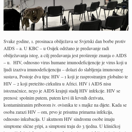
Svake godine, 1. prosinaca obilježava se Svjetski dan borbe protiv
AIDS – a. U KBC – u Osijek održano je predavanje radi
obilježavanja istog, a cilj predavanja jest proširenje znanja o AIDS
– u. HIV, odnosno virus humane imunodeficijencije je virus koji u
ljudi izaziva imunodeficijenciju – dolazi do slabljenja imunosnog
sustava, Postoje dva tipa: HIV – 1 koji je rasprostranjen globalno te
HIV – 2 koji pretežito cirkulira u Africi. HIV i AIDS nisu
istoznačnice, nego je AIDS krajnji stadij HIV infekcije. HIV se
prenosi: spolnim putem, putem krvi ili krvnih derivata,
kontaminiranim priborom iv. ovisnika te s majke na dijete. Kada se
osoba zarazi HIV – om, prvo je prisutna primarna infekcija,
odnosno inkubacija. U akutnom HIV sindromu osobe imaju
simptome slične gripi, a simptomi traju do 3 tjedna. U kliničkoj