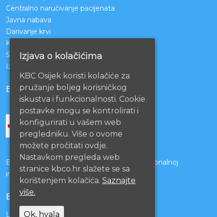
Centralno naručivanje pacijenata
Javna nabava
Darivanje krvi
KBCO Webmail
Sestrinstvo KBC Osijek
Izjava o kolačićima
Izjava o pristupačnosti mrežnih stranica
KBC Osijek koristi kolačiće za
pružanje boljeg korisničkog
BOLNICE PARTNERI
iskustva i funkcionalnosti. Cookie
postavke mogu se kontrolirati i
konfigurirati u vašem web
pregledniku. Više o ovome
možete pročitati ovdje.
Nastavkom pregleda web
Bolnice s kojima je potpisan ugovor o funkcionalnoj
stranice kbco.hr slažete se sa
integraciji
korištenjem kolačića.
Saznajte
više.
EU PROJEKTI
Ok, hvala
Lista projekata