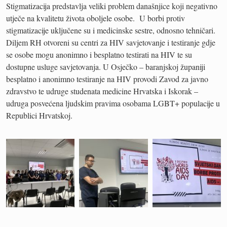
Stigmatizacija predstavlja veliki problem današnjice koji negativno
utječe na kvalitetu života oboljele osobe. U borbi protiv
stigmatizacije uključene su i medicinske sestre, odnosno tehničari.
Diljem RH otvoreni su centri za HIV savjetovanje i testiranje gdje
se osobe mogu anonimno i besplatno testirati na HIV te su
dostupne usluge savjetovanja. U Osječko – baranjskoj županiji
besplatno i anonimno testiranje na HIV provodi Zavod za javno
zdravstvo te udruge studenata medicine Hrvatska i Iskorak –
udruga posvećena ljudskim pravima osobama LGBT+ populacije u
Republici Hrvatskoj.