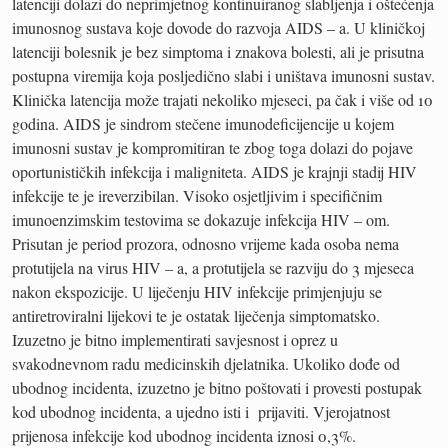
latenciji dolazi do neprimjetnog kontinuiranog slabljenja i oštećenja
imunosnog sustava koje dovode do razvoja AIDS – a. U kliničkoj
latenciji bolesnik je bez simptoma i znakova bolesti, ali je prisutna
postupna viremija koja posljedično slabi i uništava imunosni sustav.
Klinička latencija može trajati nekoliko mjeseci, pa čak i više od 10
godina. AIDS je sindrom stečene imunodeficijencije u kojem
imunosni sustav je kompromitiran te zbog toga dolazi do pojave
oportunističkih infekcija i maligniteta. AIDS je krajnji stadij HIV
infekcije te je ireverzibilan. Visoko osjetljivim i specifičnim
imunoenzimskim testovima se dokazuje infekcija HIV – om.
Prisutan je period prozora, odnosno vrijeme kada osoba nema
protutijela na virus HIV – a, a protutijela se razviju do 3 mjeseca
nakon ekspozicije. U liječenju HIV infekcije primjenjuju se
antiretroviralni lijekovi te je ostatak liječenja simptomatsko.
Izuzetno je bitno implementirati savjesnost i oprez u
svakodnevnom radu medicinskih djelatnika. Ukoliko dođe od
ubodnog incidenta, izuzetno je bitno poštovati i provesti postupak
kod ubodnog incidenta, a ujedno isti i prijaviti. Vjerojatnost
prijenosa infekcije kod ubodnog incidenta iznosi 0,3%.