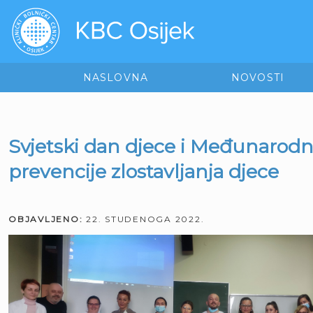
NASLOVNA
NOVOSTI
Svjetski dan djece i Međunarodn
prevencije zlostavljanja djece
OBJAVLJENO:
22. STUDENOGA 2022.