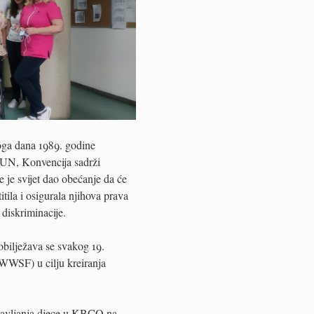
toga dana 1989. godine
UN, Konvencija sadrži
 je svijet dao obećanje da će
itila i osigurala njihova prava
 diskriminacije.
bilježava se svakog 19.
WWSF) u cilju kreiranja
tavljanja djece u KBCO na