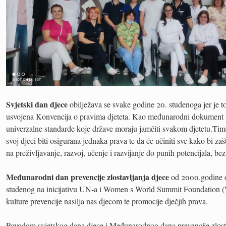
Svjetski dan djece
obilježava se svake godine 20. studenoga jer je 
usvojena Konvencija o pravima djeteta. Kao međunarodni dokument 
univerzalne standarde koje države moraju jamčiti svakom djetetu.Time
svoj djeci biti osigurana jednaka prava te da će učiniti sve kako bi zašt
na preživljavanje, razvoj, učenje i razvijanje do punih potencijala, bez
Međunarodni dan prevencije zlostavljanja djece
od 2000.godine o
studenog na inicijativu UN-a i Women s World Summit Foundation (
kulture prevencije nasilja nas djecom te promocije dječjih prava.
Povodom svjetskog dana djece i Međunarodnog dana prevencije zlos