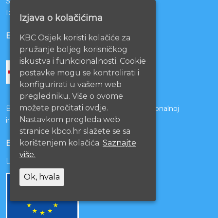
Sestrinstvo KBC Osijek
Izjava o pristupačnosti mrežnih stranica
Izjava o kolačićima
BOLNICE PARTNERI
KBC Osijek koristi kolačiće za
pružanje boljeg korisničkog
iskustva i funkcionalnosti. Cookie
postavke mogu se kontrolirati i
konfigurirati u vašem web
pregledniku. Više o ovome
možete pročitati ovdje.
Bolnice s kojima je potpisan ugovor o funkcionalnoj
Nastavkom pregleda web
integraciji
stranice kbco.hr slažete se sa
korištenjem kolačića.
Saznajte
EU PROJEKTI
više.
Lista projekata
Ok, hvala