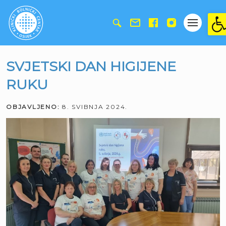
Ope
SVJETSKI DAN HIGIJENE
RUKU
OBJAVLJENO:
8. SVIBNJA 2024.