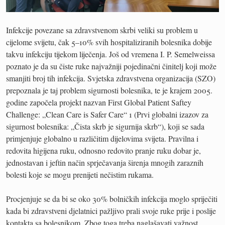
Infekcije povezane sa zdravstvenom skrbi veliki su problem u
cijelome svijetu, čak 5–10% svih hospitaliziranih bolesnika dobije
takvu infekciju tijekom liječenja. Još od vremena I. P. Semelweissa
poznato je da su čiste ruke najvažniji pojedinačni činitelj koji može
smanjiti broj tih infekcija. Svjetska zdravstvena organizacija (SZO)
prepoznala je taj problem sigurnosti bolesnika, te je krajem 2005.
godine započela projekt nazvan First Global Patient Saftey
Challenge: „Clean Care is Safer Care“ 1 (Prvi globalni izazov za
sigurnost bolesnika: „Čista skrb je sigurnija skrb“), koji se sada
primjenjuje globalno u različitim dijelovima svijeta. Pravilna i
redovita higijena ruku, odnosno redovito pranje ruku dobar je,
jednostavan i jeftin način sprječavanja širenja mnogih zaraznih
bolesti koje se mogu prenijeti nečistim rukama.
Procjenjuje se da bi se oko 30% bolničkih infekcija moglo spriječiti
kada bi zdravstveni djelatnici pažljivo prali svoje ruke prije i poslije
kontakta sa bolesnikom. Zbog toga treba naglašavati važnost