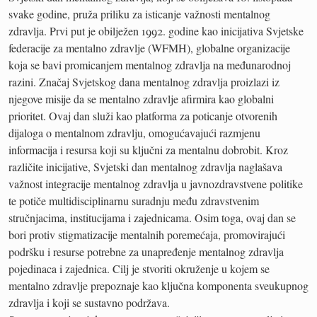
svake godine, pruža priliku za isticanje važnosti mentalnog
zdravlja. Prvi put je obilježen 1992. godine kao inicijativa Svjetske
federacije za mentalno zdravlje (WFMH), globalne organizacije
koja se bavi promicanjem mentalnog zdravlja na međunarodnoj
razini. Značaj Svjetskog dana mentalnog zdravlja proizlazi iz
njegove misije da se mentalno zdravlje afirmira kao globalni
prioritet. Ovaj dan služi kao platforma za poticanje otvorenih
dijaloga o mentalnom zdravlju, omogućavajući razmjenu
informacija i resursa koji su ključni za mentalnu dobrobit. Kroz
različite inicijative, Svjetski dan mentalnog zdravlja naglašava
važnost integracije mentalnog zdravlja u javnozdravstvene politike
te potiče multidisciplinarnu suradnju među zdravstvenim
stručnjacima, institucijama i zajednicama. Osim toga, ovaj dan se
bori protiv stigmatizacije mentalnih poremećaja, promovirajući
podršku i resurse potrebne za unapređenje mentalnog zdravlja
pojedinaca i zajednica. Cilj je stvoriti okruženje u kojem se
mentalno zdravlje prepoznaje kao ključna komponenta sveukupnog
zdravlja i koji se sustavno podržava.