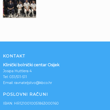
KONTAKT
Klinički bolnički centar Osijek
Josipa Huttlera 4
Tel:
031/511-511
Email:
ravnateljstvo@kbco.hr
POSLOVNI RAČUNI
IBAN: HR1210010051863000160