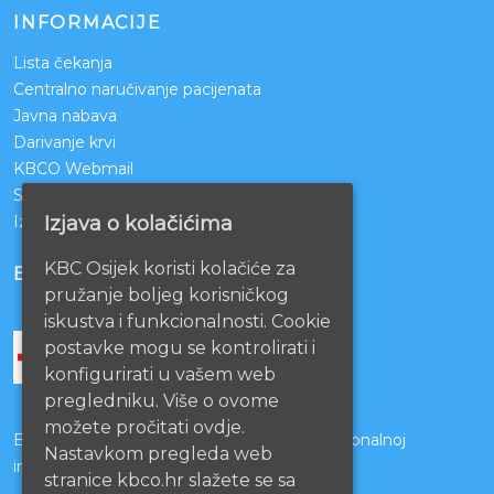
INFORMACIJE
Lista čekanja
Centralno naručivanje pacijenata
Javna nabava
Darivanje krvi
KBCO Webmail
Sestrinstvo KBC Osijek
Izjava o kolačićima
Izjava o pristupačnosti mrežnih stranica
KBC Osijek koristi kolačiće za
BOLNICE PARTNERI
pružanje boljeg korisničkog
iskustva i funkcionalnosti. Cookie
postavke mogu se kontrolirati i
konfigurirati u vašem web
pregledniku. Više o ovome
možete pročitati ovdje.
Bolnice s kojima je potpisan ugovor o funkcionalnoj
Nastavkom pregleda web
integraciji
stranice kbco.hr slažete se sa