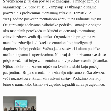
S vremenom je taj dan postao sve značajniji, a mnoge zemlje i
organizacije uključile su se u kampanje za uklanjanje stigme
povezanih s problemima mentalnog zdravlja. Tematski je
2024.godine posvećen mentalnom zdravlju na radnome mjestu.
Osiguravanje adekvatne psihološke podrške i smanjenje stigme
oko mentalnih poteškoća su ključni za očuvanje mentalnog
zdravlja zdravstvenih djelatnika. Organiziranje programa za
mentalno zdravlje i edukacija o emocionalnoj inteligenciji
doprinose boljoj podršci. Važno je da se stvori kultura podrške
među kolegama i supervizorima. Na ovaj dan, pozivamo sve da se
prisjete važnosti brige za mentalno zdravlje zdravstvenih djelatnika.
Njihova dobrobit izravno utječe na kvalitetu skrbi koju pružaju
pacijentima. Briga o mentalnom zdravlju nije samo etička obveza,
već i nužnost za efikasan zdravstveni sustav. Podržimo one koji
brinu o nama kako bismo svi zajedno izgradili zdraviju zajednicu.