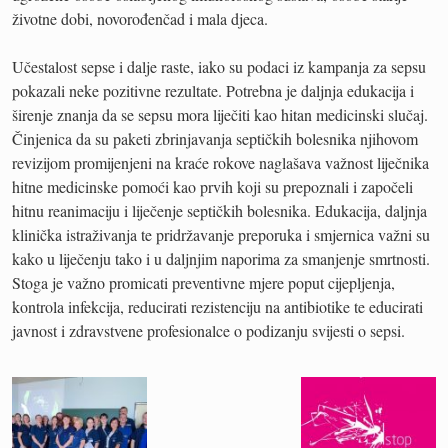
životne dobi, novorođenčad i mala djeca.
Učestalost sepse i dalje raste, iako su podaci iz kampanja za sepsu
pokazali neke pozitivne rezultate. Potrebna je daljnja edukacija i
širenje znanja da se sepsu mora liječiti kao hitan medicinski slučaj.
Činjenica da su paketi zbrinjavanja septičkih bolesnika njihovom
revizijom promijenjeni na kraće rokove naglašava važnost liječnika
hitne medicinske pomoći kao prvih koji su prepoznali i započeli
hitnu reanimaciju i liječenje septičkih bolesnika. Edukacija, daljnja
klinička istraživanja te pridržavanje preporuka i smjernica važni su
kako u liječenju tako i u daljnjim naporima za smanjenje smrtnosti.
Stoga je važno promicati preventivne mjere poput cijepljenja,
kontrola infekcija, reducirati rezistenciju na antibiotike te educirati
javnost i zdravstvene profesionalce o podizanju svijesti o sepsi.