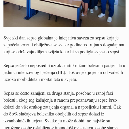
Svjetski dan sepse globalna je inicijativa saveza za sepsu koja je
započela 2012. i obilježava se svake godine 13. rujna s događajima
koji se održavaju diljem svijeta kako bi se podigla svijest o sepsi.
Sepsa je često neposredni uzrok smrti kritično bolesnih pacijenata u
jedinici intenzivnog liječenja (JIL). Još uvijek je jedan od vodećih
uzroka morbiditeta i mortaliteta u svijetu.
Sepsa se često zamijeni za druga stanja, posebno u ranoj fazi
bolesti i zbog tog kašnjenja u ranom prepoznavanju sepse brzo
dolazi do višestrukog zatajenja organa, a naposljetku i smrti. Čak
do 80% slučajeva bolesnika oboljelih od sepse dolazi iz
izvanbolničkih uvjeta. Svatko ju može dobiti, no najviše su
ugrožene osobe oslabljenog imunološkog sustava, osobe starije