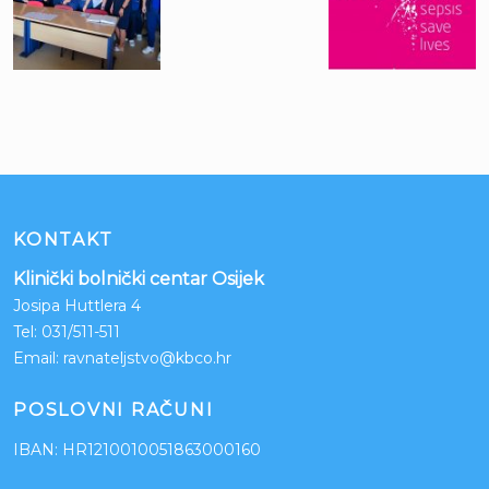
KONTAKT
Klinički bolnički centar Osijek
Josipa Huttlera 4
Tel:
031/511-511
Email:
ravnateljstvo@kbco.hr
POSLOVNI RAČUNI
IBAN: HR1210010051863000160