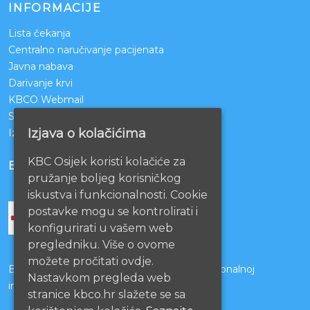
INFORMACIJE
Lista čekanja
Centralno naručivanje pacijenata
Javna nabava
Darivanje krvi
KBCO Webmail
Sestrinstvo KBC Osijek
Izjava o kolačićima
Izjava o pristupačnosti mrežnih stranica
KBC Osijek koristi kolačiće za
BOLNICE PARTNERI
pružanje boljeg korisničkog
iskustva i funkcionalnosti. Cookie
postavke mogu se kontrolirati i
konfigurirati u vašem web
pregledniku. Više o ovome
možete pročitati ovdje.
Bolnice s kojima je potpisan ugovor o funkcionalnoj
Nastavkom pregleda web
integraciji
stranice kbco.hr slažete se sa