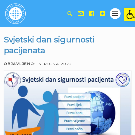
Ope
Svjetski dan sigurnosti
pacijenata
OBJAVLJENO:
15. RUJNA 2022.