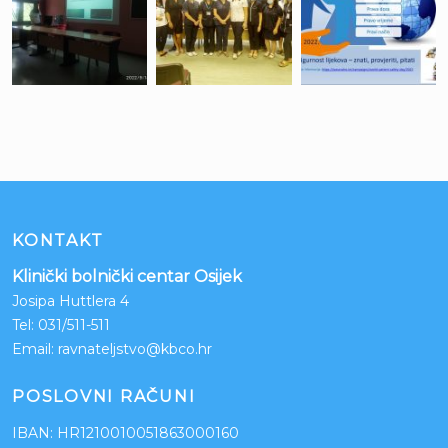
KONTAKT
Klinički bolnički centar Osijek
Josipa Huttlera 4
Tel:
031/511-511
Email:
ravnateljstvo@kbco.hr
POSLOVNI RAČUNI
IBAN: HR1210010051863000160