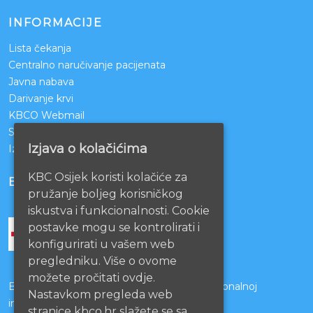
INFORMACIJE
Lista čekanja
Centralno naručivanje pacijenata
Javna nabava
Darivanje krvi
KBCO Webmail
Sestrinstvo KBC Osijek
Izjava o kolačićima
Izjava o pristupačnosti mrežnih stranica
KBC Osijek koristi kolačiće za
BOLNICE PARTNERI
pružanje boljeg korisničkog
iskustva i funkcionalnosti. Cookie
postavke mogu se kontrolirati i
konfigurirati u vašem web
pregledniku. Više o ovome
možete pročitati ovdje.
Bolnice s kojima je potpisan ugovor o funkcionalnoj
Nastavkom pregleda web
integraciji
stranice kbco.hr slažete se sa