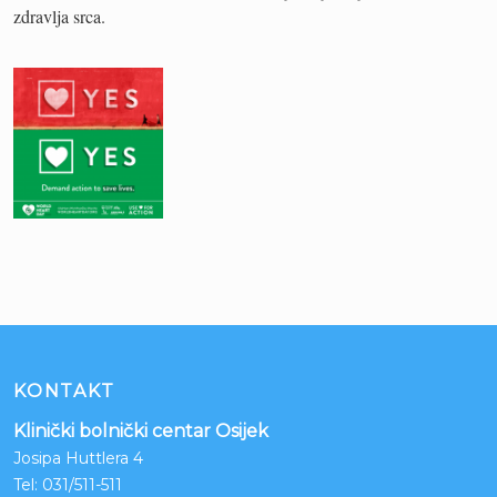
zdravlja srca.
KONTAKT
Klinički bolnički centar Osijek
Josipa Huttlera 4
Tel:
031/511-511