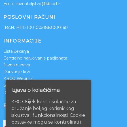
Email:
ravnateljstvo@kbco.hr
POSLOVNI RAČUNI
IBAN: HR1210010051863000160
INFORMACIJE
Lista čekanja
Centralno naručivanje pacijenata
Javna nabava
Darivanje krvi
KBCO Webmail
Sestrinstvo KBC Osijek
Izjava o kolačićima
Izjava o pristupačnosti mrežnih stranica
KBC Osijek koristi kolačiće za
BOLNICE PARTNERI
pružanje boljeg korisničkog
iskustva i funkcionalnosti. Cookie
postavke mogu se kontrolirati i