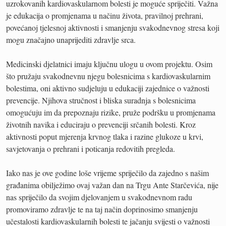
uzrokovanih kardiovaskularnom bolesti je moguće spriječiti. Važna
je edukacija o promjenama u načinu života, pravilnoj prehrani,
povećanoj tjelesnoj aktivnosti i smanjenju svakodnevnog stresa koji
mogu značajno unaprijediti zdravlje srca.
Medicinski djelatnici imaju ključnu ulogu u ovom projektu. Osim
što pružaju svakodnevnu njegu bolesnicima s kardiovaskularnim
bolestima, oni aktivno sudjeluju u edukaciji zajednice o važnosti
prevencije. Njihova stručnost i bliska suradnja s bolesnicima
omogućuju im da prepoznaju rizike, pruže podršku u promjenama
životnih navika i educiraju o prevenciji srčanih bolesti. Kroz
aktivnosti poput mjerenja krvnog tlaka i razine glukoze u krvi,
savjetovanja o prehrani i poticanja redovitih pregleda.
Iako nas je ove godine loše vrijeme spriječilo da zajedno s našim
građanima obilježimo ovaj važan dan na Trgu Ante Starčevića, nije
nas spriječilo da svojim djelovanjem u svakodnevnom radu
promoviramo zdravlje te na taj način doprinosimo smanjenju
učestalosti kardiovaskularnih bolesti te jačanju svijesti o važnosti