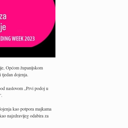
ije, Općom županijskom
 tjedan dojenja.
od naslovom „Prvi podoj u
“.
 dojenja kao potpora majkama
 kao najzdravijeg odabira za