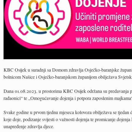
KBC Osijek u suradnji sa Domom zdravlja Osječko-baranjske župan
bolnicom Našice i Osječko-baranjskom županijom obilježava Svjetski
Dana 01.08.2023. u prostorima KBC Osijek održana su predavanja p
rađaonici“ te „Omogućavanje dojenja i potpora zaposlenim majkama
Svake godine u prvom tjednu mjeseca kolovoza obilježava se tjedan
koje doje, podizanje svijesti o važnosti dojenja te promicanje dojenja
unapređenje zdravlja djece.