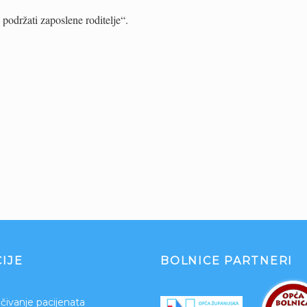
podržati zaposlene roditelje“.
IJE
BOLNICE PARTNERI
čivanje pacijenata