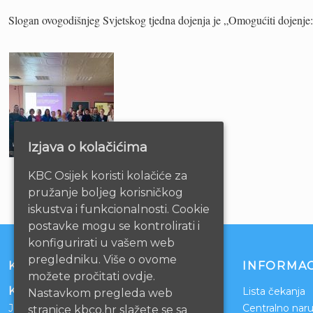
Slogan ovogodišnjeg Svjetskog tjedna dojenja je „Omogućiti dojenje: 
Izjava o kolačićima
KBC Osijek koristi kolačiće za
pružanje boljeg korisničkog
iskustva i funkcionalnosti. Cookie
postavke mogu se kontrolirati i
konfigurirati u vašem web
pregledniku. Više o ovome
KONTAKT
INFORMAC
možete pročitati ovdje.
Klinički bolnički centar Osijek
Lista čekanja
Nastavkom pregleda web
Josipa Huttlera 4
Centralno naru
stranice kbco.hr slažete se sa