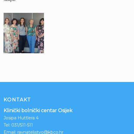
KONTAKT
Klinički bolnički centar Osijek
Josipa Huttlera 4
Tel:
031/511-511
Email:
ravnateljstvo@kbco.hr