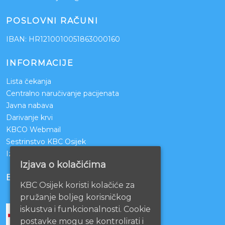
POSLOVNI RAČUNI
IBAN: HR1210010051863000160
INFORMACIJE
Lista čekanja
Centralno naručivanje pacijenata
Javna nabava
Darivanje krvi
KBCO Webmail
Sestrinstvo KBC Osijek
Izjava o pristupačnosti mrežnih stranica
Izjava o kolačićima
BOLNICE PARTNERI
KBC Osijek koristi kolačiće za
pružanje boljeg korisničkog
iskustva i funkcionalnosti. Cookie
postavke mogu se kontrolirati i