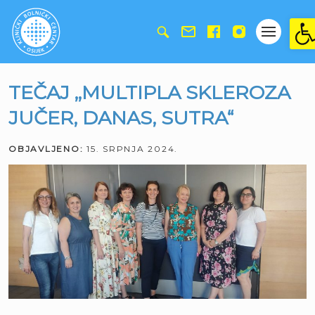
Ope
TEČAJ „MULTIPLA SKLEROZA
JUČER, DANAS, SUTRA“
OBJAVLJENO:
15. SRPNJA 2024.