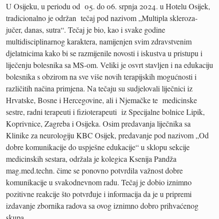
U Osijeku, u periodu od 05. do 06. srpnja 2024. u Hotelu Osijek,
tradicionalno je održan tečaj pod nazivom „Multipla skleroza-
jučer, danas, sutra“. Tečaj je bio, kao i svake godine
multidisciplinarnog karaktera, namijenjen svim zdravstvenim
djelatnicima kako bi se razmijenile novosti i iskustva u pristupu i
liječenju bolesnika sa MS-om. Veliki je osvrt stavljen i na edukaciju
bolesnika s obzirom na sve više novih terapijskih mogućnosti i
različitih načina primjena. Na tečaju su sudjelovali liječnici iz
Hrvatske, Bosne i Hercegovine, ali i Njemačke te medicinske
sestre, radni terapeuti i fizioterapeuti iz Specijalne bolnice Lipik,
Koprivnice, Zagreba i Osijeka. Osim predavanja liječnika sa
Klinike za neurologiju KBC Osijek, predavanje pod nazivom „Od
dobre komunikacije do uspješne edukacije“ u sklopu sekcije
medicinskih sestara, održala je kolegica Ksenija Pandža
mag.med.techn. čime se ponovno potvrdila važnost dobre
komunikacije u svakodnevnom radu. Tečaj je dobio iznimno
pozitivne reakcije što potvrđuje i informacija da je u pripremi
izdavanje zbornika radova sa ovog iznimno dobro prihvaćenog
skupa.