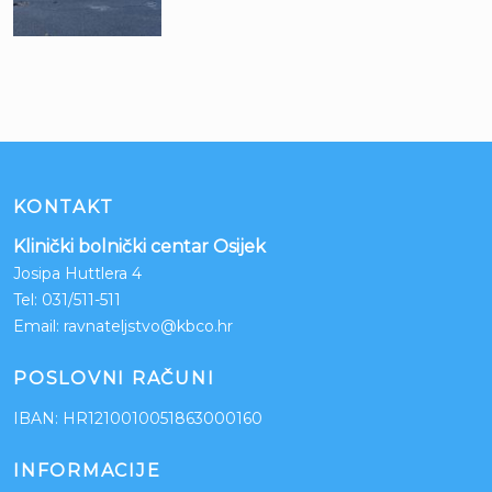
KONTAKT
Klinički bolnički centar Osijek
Josipa Huttlera 4
Tel:
031/511-511
Email:
ravnateljstvo@kbco.hr
POSLOVNI RAČUNI
IBAN: HR1210010051863000160
INFORMACIJE