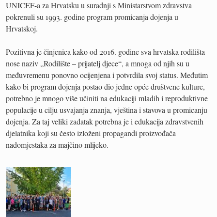
UNICEF-a za Hrvatsku u suradnji s Ministarstvom zdravstva
pokrenuli su 1993. godine program promicanja dojenja u
Hrvatskoj.
Pozitivna je činjenica kako od 2016. godine sva hrvatska rodilišta
nose naziv „Rodilište – prijatelj djece“, a mnoga od njih su u
međuvremenu ponovno ocijenjena i potvrdila svoj status. Međutim
kako bi program dojenja postao dio jedne opće društvene kulture,
potrebno je mnogo više učiniti na edukaciji mladih i reproduktivne
populacije u cilju usvajanja znanja, vještina i stavova u promicanju
dojenja. Za taj veliki zadatak potrebna je i edukacija zdravstvenih
djelatnika koji su često izloženi propagandi proizvođača
nadomjestaka za majčino mlijeko.