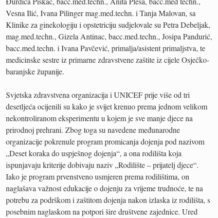
Đurđica Piskač, bacc.med.techn., Anita Pleša, bacc.med techn.,
Vesna Ilić, Ivana Pilinger mag.med.techn. i Tanja Malovan, sa
Klinike za ginekologiju i opstetriciju sudjelovale su Petra Debeljak,
mag.med.techn., Gizela Antinac, bacc.med.techn., Josipa Pandurić,
bacc.med.techn. i Ivana Pavčević, primalja/asistent primaljstva, te
medicinske sestre iz primarne zdravstvene zaštite iz cijele Osječko-
baranjske županije.
Svjetska zdravstvena organizacija i UNICEF prije više od tri
desetljeća ocijenili su kako je svijet krenuo prema jednom velikom
nekontroliranom eksperimentu u kojem je sve manje djece na
prirodnoj prehrani. Zbog toga su navedene međunarodne
organizacije pokrenule program promicanja dojenja pod nazivom
„Deset koraka do uspješnog dojenja“, a ona rodilišta koja
ispunjavaju kriterije dobivaju naziv „Rodilište – prijatelj djece“.
Iako je program prvenstveno usmjeren prema rodilištima, on
naglašava važnost edukacije o dojenju za vrijeme trudnoće, te na
potrebu za podrškom i zaštitom dojenja nakon izlaska iz rodilišta, s
posebnim naglaskom na potpori šire društvene zajednice. Ured