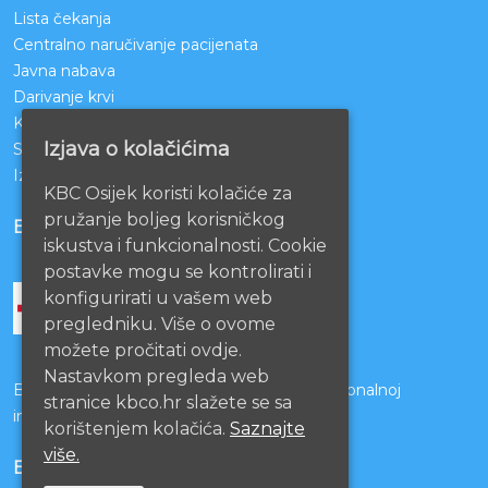
Lista čekanja
Centralno naručivanje pacijenata
Javna nabava
Darivanje krvi
KBCO Webmail
Izjava o kolačićima
Sestrinstvo KBC Osijek
Izjava o pristupačnosti mrežnih stranica
KBC Osijek koristi kolačiće za
pružanje boljeg korisničkog
BOLNICE PARTNERI
iskustva i funkcionalnosti. Cookie
postavke mogu se kontrolirati i
konfigurirati u vašem web
pregledniku. Više o ovome
možete pročitati ovdje.
Nastavkom pregleda web
Bolnice s kojima je potpisan ugovor o funkcionalnoj
stranice kbco.hr slažete se sa
integraciji
korištenjem kolačića.
Saznajte
više.
EU PROJEKTI