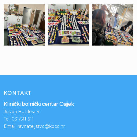
KONTAKT
Klinički bolnički centar Osijek
Josipa Huttlera 4
Tel:
031/511-511
Email:
ravnateljstvo@kbco.hr