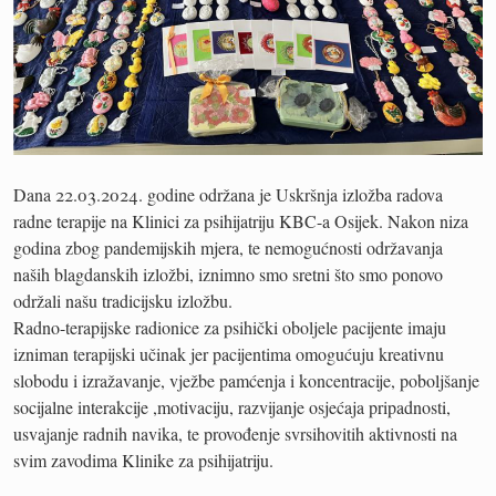
Dana 22.03.2024. godine održana je Uskršnja izložba radova
radne terapije na Klinici za psihijatriju KBC-a Osijek. Nakon niza
godina zbog pandemijskih mjera, te nemogućnosti održavanja
naših blagdanskih izložbi, iznimno smo sretni što smo ponovo
održali našu tradicijsku izložbu.
Radno-terapijske radionice za psihički oboljele pacijente imaju
izniman terapijski učinak jer pacijentima omogućuju kreativnu
slobodu i izražavanje, vježbe pamćenja i koncentracije, poboljšanje
socijalne interakcije ,motivaciju, razvijanje osjećaja pripadnosti,
usvajanje radnih navika, te provođenje svrsihovitih aktivnosti na
svim zavodima Klinike za psihijatriju.