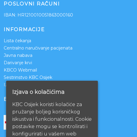
POSLOVNI RAČUNI
IBAN: HR1210010051863000160
INFORMACIJE
Lista čekanja
Centralno naručivanje pacijenata
Javna nabava
Darivanje krvi
KBCO Webmail
Sestrinstvo KBC Osijek
Izjava o pristupačnosti mrežnih stranica
Izjava o kolačićima
BOLNICE PARTNERI
KBC Osijek koristi kolačiće za
pružanje boljeg korisničkog
iskustva i funkcionalnosti. Cookie
postavke mogu se kontrolirati i
konfigurirati u vašem web