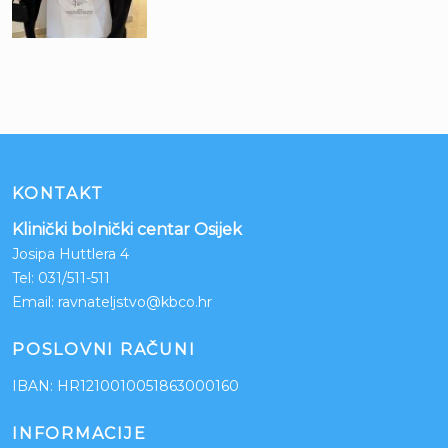
KONTAKT
Klinički bolnički centar Osijek
Josipa Huttlera 4
Tel:
031/511-511
Email:
ravnateljstvo@kbco.hr
POSLOVNI RAČUNI
IBAN: HR1210010051863000160
INFORMACIJE