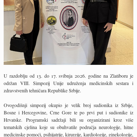
U razdoblju od 13. do 17. svibnja 2026. godine na Zlatiboru je
održan VIII. Simpozij Unije udruženja medicinskih sestara i
zdravstvenih tehničara Republike Srbije.
Ovogodišnji simpozij okupio je velik broj sudionika iz Srbije,
Bosne i Hercegovine, Crne Gore te po prvi put i sudionike iz
Hrvatske. Programski sadržaji bili su organizirani kroz više
tematskih cjelina koje su obuhvatile područja neurologije, hitne
medicinske pomoći, psihijatrije, kirurgije, kardiologije, ginekologije,