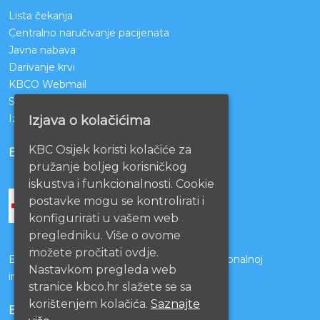
Lista čekanja
Centralno naručivanje pacijenata
Javna nabava
Darivanje krvi
KBCO Webmail
Sestrinstvo KBC Osijek
Izjava o pristupačnosti mrežnih stranica
Izjava o kolačićima
KBC Osijek koristi kolačiće za
BOLNICE PARTNERI
pružanje boljeg korisničkog
iskustva i funkcionalnosti. Cookie
postavke mogu se kontrolirati i
konfigurirati u vašem web
pregledniku. Više o ovome
možete pročitati ovdje.
Bolnice s kojima je potpisan ugovor o funkcionalnoj
Nastavkom pregleda web
integraciji
stranice kbco.hr slažete se sa
korištenjem kolačića.
Saznajte
EU PROJEKTI