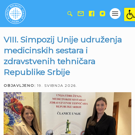
Ope
VIII. Simpozij Unije udruženja
medicinskih sestara i
zdravstvenih tehničara
Republike Srbije
OBJAVLJENO:
19. SVIBNJA 2026.