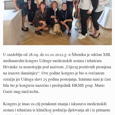
U razdoblju od 28.09. do 01.10.2022.g. u Šibeniku je održan XIII.
međunarodni kongres Udruge medicinskih sestara i tehničara
Hrvatske za neurologiju pod nazivom „Utjecaj pozitivnih promjena
na izazove današnjice“. Ove godine kongres je bio u svečanom
ozračju jer Udruga slavi 25 godina postojanja. Iznimna nam je čast
bila što je kongresu nazočno i predsjednik HKMS gosp. Mario
Gazić mag.med.techn..
Kongres je imao za cilj potaknuti znanja i iskustava medicinskih
sestara i tehničara iz kliničkog područja djelovanja ali i iz primarne