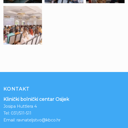
KONTAKT
Klinički bolnički centar Osijek
Josipa Huttlera 4
Tel:
031/511-511
Email:
ravnateljstvo@kbco.hr