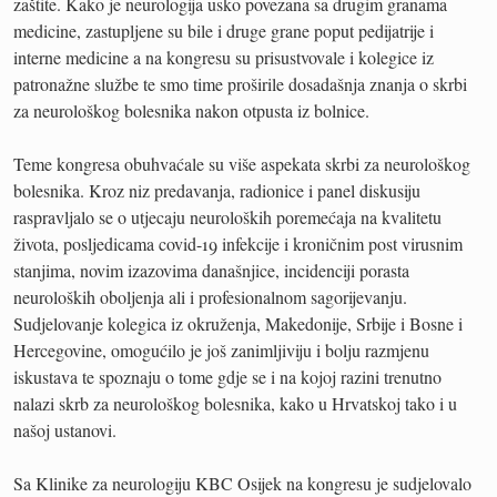
zaštite. Kako je neurologija usko povezana sa drugim granama
medicine, zastupljene su bile i druge grane poput pedijatrije i
interne medicine a na kongresu su prisustvovale i kolegice iz
patronažne službe te smo time proširile dosadašnja znanja o skrbi
za neurološkog bolesnika nakon otpusta iz bolnice.
Teme kongresa obuhvaćale su više aspekata skrbi za neurološkog
bolesnika. Kroz niz predavanja, radionice i panel diskusiju
raspravljalo se o utjecaju neuroloških poremećaja na kvalitetu
života, posljedicama covid-19 infekcije i kroničnim post virusnim
stanjima, novim izazovima današnjice, incidenciji porasta
neuroloških oboljenja ali i profesionalnom sagorijevanju.
Sudjelovanje kolegica iz okruženja, Makedonije, Srbije i Bosne i
Hercegovine, omogućilo je još zanimljiviju i bolju razmjenu
iskustava te spoznaju o tome gdje se i na kojoj razini trenutno
nalazi skrb za neurološkog bolesnika, kako u Hrvatskoj tako i u
našoj ustanovi.
Sa Klinike za neurologiju KBC Osijek na kongresu je sudjelovalo