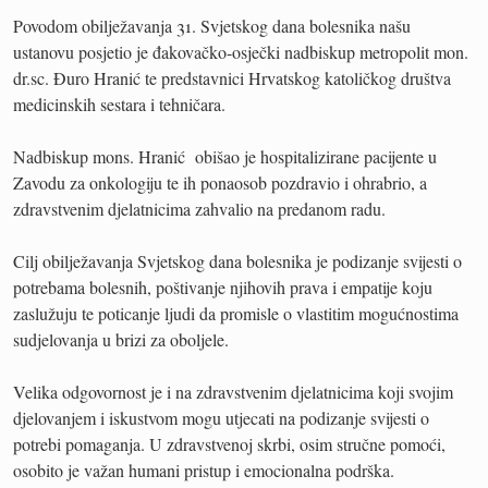
Povodom obilježavanja 31. Svjetskog dana bolesnika našu
ustanovu posjetio je đakovačko-osječki nadbiskup metropolit mon.
dr.sc. Đuro Hranić te predstavnici Hrvatskog katoličkog društva
medicinskih sestara i tehničara.
Nadbiskup mons. Hranić obišao je hospitalizirane pacijente u
Zavodu za onkologiju te ih ponaosob pozdravio i ohrabrio, a
zdravstvenim djelatnicima zahvalio na predanom radu.
Cilj obilježavanja Svjetskog dana bolesnika je podizanje svijesti o
potrebama bolesnih, poštivanje njihovih prava i empatije koju
zaslužuju te poticanje ljudi da promisle o vlastitim mogućnostima
sudjelovanja u brizi za oboljele.
Velika odgovornost je i na zdravstvenim djelatnicima koji svojim
djelovanjem i iskustvom mogu utjecati na podizanje svijesti o
potrebi pomaganja. U zdravstvenoj skrbi, osim stručne pomoći,
osobito je važan humani pristup i emocionalna podrška.