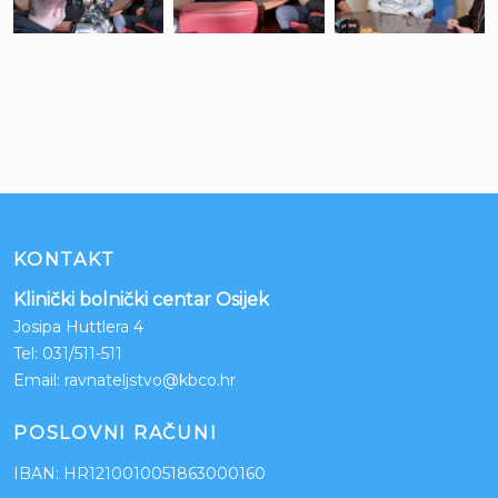
KONTAKT
Klinički bolnički centar Osijek
Josipa Huttlera 4
Tel:
031/511-511
Email:
ravnateljstvo@kbco.hr
POSLOVNI RAČUNI
IBAN: HR1210010051863000160