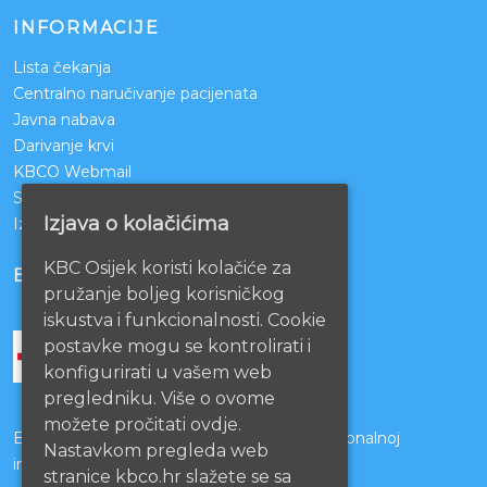
INFORMACIJE
Lista čekanja
Centralno naručivanje pacijenata
Javna nabava
Darivanje krvi
KBCO Webmail
Sestrinstvo KBC Osijek
Izjava o kolačićima
Izjava o pristupačnosti mrežnih stranica
KBC Osijek koristi kolačiće za
BOLNICE PARTNERI
pružanje boljeg korisničkog
iskustva i funkcionalnosti. Cookie
postavke mogu se kontrolirati i
konfigurirati u vašem web
pregledniku. Više o ovome
možete pročitati ovdje.
Bolnice s kojima je potpisan ugovor o funkcionalnoj
Nastavkom pregleda web
integraciji
stranice kbco.hr slažete se sa