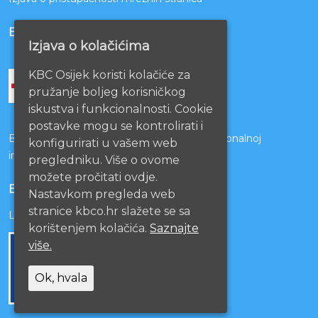
BOLNICE PARTNERI
Izjava o kolačićima
KBC Osijek koristi kolačiće za
pružanje boljeg korisničkog
iskustva i funkcionalnosti. Cookie
postavke mogu se kontrolirati i
Bolnice s kojima je potpisan ugovor o funkcionalnoj
konfigurirati u vašem web
integraciji
pregledniku. Više o ovome
možete pročitati ovdje.
EU PROJEKTI
Nastavkom pregleda web
stranice kbco.hr slažete se sa
Lista projekata
korištenjem kolačića.
Saznajte
više.
Ok, hvala