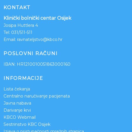
KONTAKT
Klinički bolnički centar Osijek
Josipa Huttlera 4
Tel:
031/511-511
Email:
ravnateljstvo@kbco.hr
POSLOVNI RAČUNI
IBAN: HR1210010051863000160
INFORMACIJE
Lista čekanja
Centralno naručivanje pacijenata
Javna nabava
Darivanje krvi
KBCO Webmail
Sestrinstvo KBC Osijek
Izjava o pristupačnosti mrežnih stranica