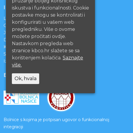
pružanje boljeg korisničkog
INFORMACIJE
iskustva i funkcionalnosti. Cookie
postavke mogu se kontrolirati i
Lista čekanja
konfigurirati u vašem web
Centralno naručivanje pacijenata
pregledniku. Više o ovome
Javna nabava
možete pročitati ovdje.
Darivanje krvi
Nastavkom pregleda web
KBCO Webmail
stranice kbco.hr slažete se sa
Sestrinstvo KBC Osijek
korištenjem kolačića.
Saznajte
Izjava o pristupačnosti mrežnih stranica
više.
BOLNICE PARTNERI
Ok, hvala
Bolnice s kojima je potpisan ugovor o funkcionalnoj
integraciji