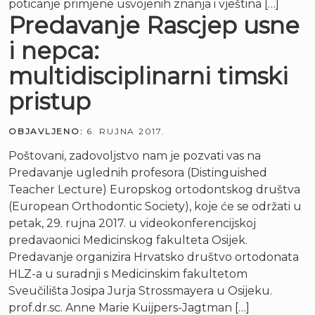
poticanje primjene usvojenih znanja i vještina […]
Predavanje Rascjep usne
i nepca:
multidisciplinarni timski
pristup
OBJAVLJENO:
6. RUJNA 2017.
Poštovani, zadovoljstvo nam je pozvati vas na
Predavanje uglednih profesora (Distinguished
Teacher Lecture) Europskog ortodontskog društva
(European Orthodontic Society), koje će se održati u
petak, 29. rujna 2017. u videokonferencijskoj
predavaonici Medicinskog fakulteta Osijek.
Predavanje organizira Hrvatsko društvo ortodonata
HLZ-a u suradnji s Medicinskim fakultetom
Sveučilišta Josipa Jurja Strossmayera u Osijeku.
prof.dr.sc. Anne Marie Kuijpers-Jagtman […]