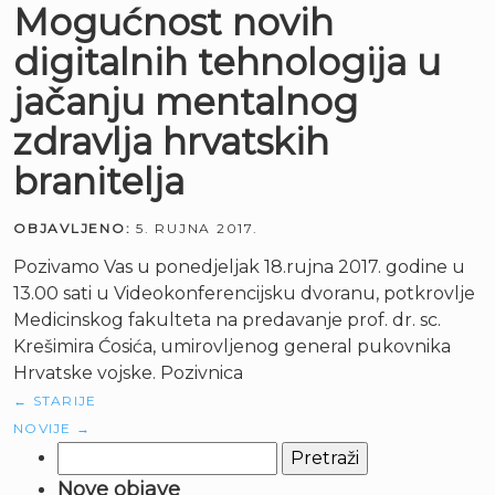
Mogućnost novih
digitalnih tehnologija u
jačanju mentalnog
zdravlja hrvatskih
branitelja
OBJAVLJENO:
5. RUJNA 2017.
Pozivamo Vas u ponedjeljak 18.rujna 2017. godine u
13.00 sati u Videokonferencijsku dvoranu, potkrovlje
Medicinskog fakulteta na predavanje prof. dr. sc.
Krešimira Ćosića, umirovljenog general pukovnika
Hrvatske vojske. Pozivnica
←
STARIJE
NOVIJE
→
Pretraži:
Nove objave