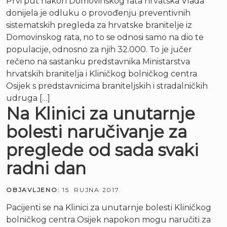
Prvi put nakon Domovinskog rata hrvatska Vlada
donijela je odluku o provođenju preventivnih
sistematskih pregleda za hrvatske branitelje iz
Domovinskog rata, no to se odnosi samo na dio te
populacije, odnosno za njih 32.000. To je jučer
rečeno na sastanku predstavnika Ministarstva
hrvatskih branitelja i Kliničkog bolničkog centra
Osijek s predstavnicima braniteljskih i stradalničkih
udruga […]
Na Klinici za unutarnje
bolesti naručivanje za
preglede od sada svaki
radni dan
OBJAVLJENO:
15. RUJNA 2017.
Pacijenti se na Klinici za unutarnje bolesti Kliničkog
bolničkog centra Osijek napokon mogu naručiti za