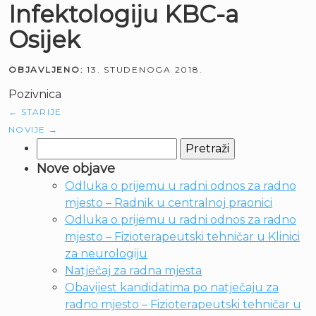
Infektologiju KBC-a
Osijek
OBJAVLJENO:
13. STUDENOGA 2018.
Pozivnica
←
STARIJE
NOVIJE
→
Pretraži:
Nove objave
Odluka o prijemu u radni odnos za radno
mjesto – Radnik u centralnoj praonici
Odluka o prijemu u radni odnos za radno
mjesto – Fizioterapeutski tehničar u Klinici
za neurologiju
Natječaj za radna mjesta
Obavijest kandidatima po natječaju za
radno mjesto – Fizioterapeutski tehničar u