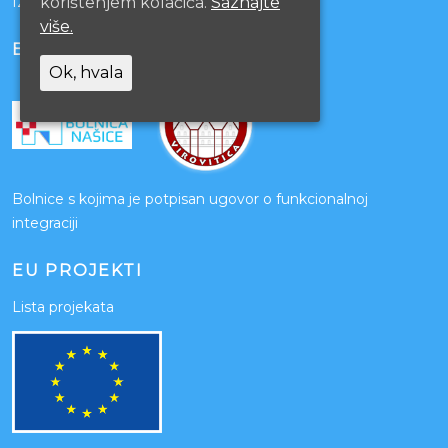
korištenjem kolačića.
Saznajte
Izjava o pristupačnosti mrežnih stranica
više.
BOLNICE PARTNERI
Ok, hvala
Bolnice s kojima je potpisan ugovor o funkcionalnoj
integraciji
EU PROJEKTI
Lista projekata