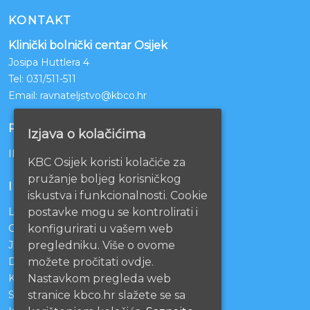
KONTAKT
Klinički bolnički centar Osijek
Josipa Huttlera 4
Tel:
031/511-511
Email:
ravnateljstvo@kbco.hr
POSLOVNI RAČUNI
Izjava o kolačićima
IBAN: HR1210010051863000160
KBC Osijek koristi kolačiće za
pružanje boljeg korisničkog
INFORMACIJE
iskustva i funkcionalnosti. Cookie
postavke mogu se kontrolirati i
Lista čekanja
konfigurirati u vašem web
Centralno naručivanje pacijenata
pregledniku. Više o ovome
Javna nabava
možete pročitati ovdje.
Darivanje krvi
Nastavkom pregleda web
KBCO Webmail
stranice kbco.hr slažete se sa
Sestrinstvo KBC Osijek