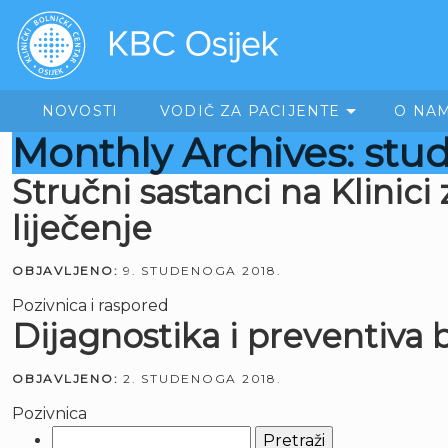
NOVOSTI
VODIČ ZA PACIJENTE
O NA
Monthly Archives: stu
Stručni sastanci na Klinici
liječenje
OBJAVLJENO:
9. STUDENOGA 2018.
Pozivnica i raspored
Dijagnostika i preventiva
OBJAVLJENO:
2. STUDENOGA 2018.
Pozivnica
Pretraži: