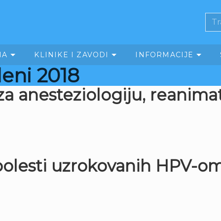
MA
KLINIKE I ZAVODI
INFORMACIJE
deni 2018
 za anesteziologiju, reanima
 bolesti uzrokovanih HPV-o