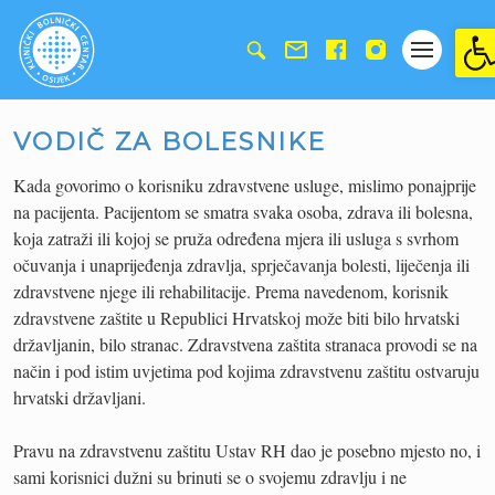
Ope
VODIČ ZA BOLESNIKE
Kada govorimo o korisniku zdravstvene usluge, mislimo ponajprije
na pacijenta. Pacijentom se smatra svaka osoba, zdrava ili bolesna,
koja zatraži ili kojoj se pruža određena mjera ili usluga s svrhom
očuvanja i unaprijeđenja zdravlja, sprječavanja bolesti, liječenja ili
zdravstvene njege ili rehabilitacije. Prema navedenom, korisnik
zdravstvene zaštite u Republici Hrvatskoj može biti bilo hrvatski
državljanin, bilo stranac. Zdravstvena zaštita stranaca provodi se na
način i pod istim uvjetima pod kojima zdravstvenu zaštitu ostvaruju
hrvatski državljani.
Pravu na zdravstvenu zaštitu Ustav RH dao je posebno mjesto no, i
sami korisnici dužni su brinuti se o svojemu zdravlju i ne