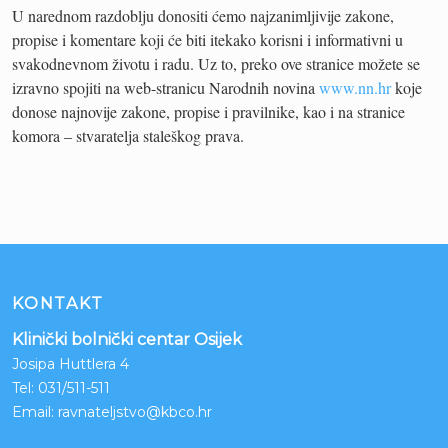
U narednom razdoblju donositi ćemo najzanimljivije zakone,
propise i komentare koji će biti itekako korisni i informativni u
svakodnevnom životu i radu. Uz to, preko ove stranice možete se
izravno spojiti na web-stranicu Narodnih novina
www.nn.hr
koje
donose najnovije zakone, propise i pravilnike, kao i na stranice
komora – stvaratelja staleškog prava.
KONTAKT
Klinički bolnički centar Osijek
Josipa Huttlera 4
Tel:
031/511-511
Email:
ravnateljstvo@kbco.hr