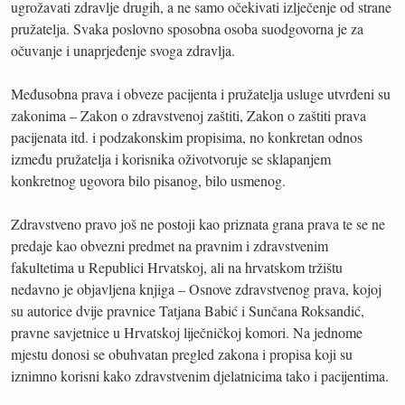
ugrožavati zdravlje drugih, a ne samo očekivati izlječenje od strane
pružatelja. Svaka poslovno sposobna osoba suodgovorna je za
očuvanje i unaprjeđenje svoga zdravlja.
Međusobna prava i obveze pacijenta i pružatelja usluge utvrđeni su
zakonima – Zakon o zdravstvenoj zaštiti, Zakon o zaštiti prava
pacijenata itd. i podzakonskim propisima, no konkretan odnos
između pružatelja i korisnika oživotvoruje se sklapanjem
konkretnog ugovora bilo pisanog, bilo usmenog.
Zdravstveno pravo još ne postoji kao priznata grana prava te se ne
predaje kao obvezni predmet na pravnim i zdravstvenim
fakultetima u Republici Hrvatskoj, ali na hrvatskom tržištu
nedavno je objavljena knjiga – Osnove zdravstvenog prava, kojoj
su autorice dvije pravnice Tatjana Babić i Sunčana Roksandić,
pravne savjetnice u Hrvatskoj liječničkoj komori. Na jednome
mjestu donosi se obuhvatan pregled zakona i propisa koji su
iznimno korisni kako zdravstvenim djelatnicima tako i pacijentima.