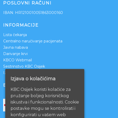
POSLOVNI RAČUNI
IBAN: HR1210010051863000160
INFORMACIJE
Lista čekanja
Centralno naručivanje pacijenata
Javna nabava
Darivanje krvi
KBCO Webmail
Sestrinstvo KBC Osijek
Izjava o pristupačnosti mrežnih stranica
Izjava o kolačićima
BOLNICE PARTNERI
KBC Osijek koristi kolačiće za
pružanje boljeg korisničkog
iskustva i funkcionalnosti. Cookie
postavke mogu se kontrolirati i
konfigurirati u vašem web