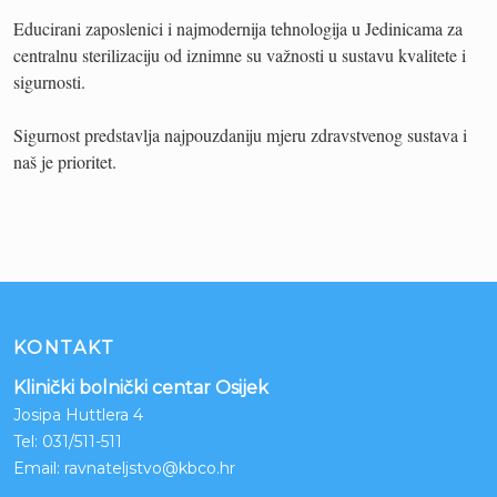
Educirani zaposlenici i najmodernija tehnologija u Jedinicama za
centralnu sterilizaciju od iznimne su važnosti u sustavu kvalitete i
sigurnosti.
Sigurnost predstavlja najpouzdaniju mjeru zdravstvenog sustava i
naš je prioritet.
KONTAKT
Klinički bolnički centar Osijek
Josipa Huttlera 4
Tel:
031/511-511
Email:
ravnateljstvo@kbco.hr