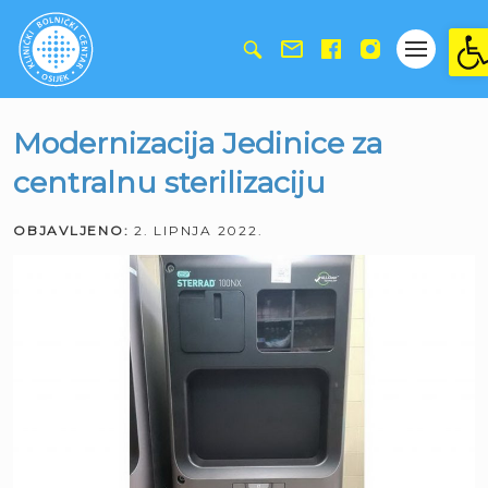
Ope
Modernizacija Jedinice za
centralnu sterilizaciju
OBJAVLJENO:
2. LIPNJA 2022.