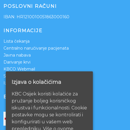
POSLOVNI RAČUNI
IBAN: HR1210010051863000160
INFORMACIJE
Lista čekanja
Centralno naručivanje pacijenata
Javna nabava
Darivanje krvi
KBCO Webmail
Sestrinstvo KBC Osijek
Izjava o kolačićima
Izjava o pristupačnosti mrežnih stranica
KBC Osijek koristi kolačiće za
BOLNICE PARTNERI
pružanje boljeg korisničkog
iskustva i funkcionalnosti. Cookie
postavke mogu se kontrolirati i
konfigurirati u vašem web
pregledniku. Više o ovome