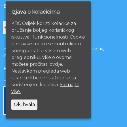
BOLNICE PARTNERI
Izjava o kolačićima
KBC Osijek koristi kolačiće za
pružanje boljeg korisničkog
iskustva i funkcionalnosti. Cookie
postavke mogu se kontrolirati i
Bolnice s kojima je potpisan ugovor o funkcionalnoj
konfigurirati u vašem web
integraciji
pregledniku. Više o ovome
možete pročitati ovdje.
EU PROJEKTI
Nastavkom pregleda web
stranice kbco.hr slažete se sa
Lista projekata
korištenjem kolačića.
Saznajte
više.
Ok, hvala