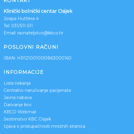
KONTAKT
Klinički bolnički centar Osijek
Josipa Huttlera 4
Tel:
031/511-511
Email:
ravnateljstvo@kbco.hr
POSLOVNI RAČUNI
IBAN: HR1210010051863000160
INFORMACIJE
Lista čekanja
Centralno naručivanje pacijenata
Javna nabava
Darivanje krvi
KBCO Webmail
Sestrinstvo KBC Osijek
Izjava o pristupačnosti mrežnih stranica