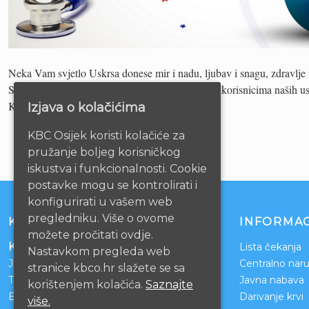
Neka Vam svjetlo Uskrsa donese mir i nadu, ljubav i snagu, zdravlje i
Sretan i blagoslovljen Uskrs našim djelatnicima i korisnicima naših us
Kliničkog bolničkog centra Osijek
Izjava o kolačićima
KBC Osijek koristi kolačiće za
pružanje boljeg korisničkog
iskustva i funkcionalnosti. Cookie
postavke mogu se kontrolirati i
konfigurirati u vašem web
pregledniku. Više o ovome
KONTAKT
INFORMAC
možete pročitati ovdje.
Klinički bolnički centar Osijek
Lista čekanja
Nastavkom pregleda web
Josipa Huttlera 4
Centralno naru
stranice kbco.hr slažete se sa
Tel:
031/511-511
Javna nabava
korištenjem kolačića.
Saznajte
Email:
ravnateljstvo@kbco.hr
Darivanje krvi
više.