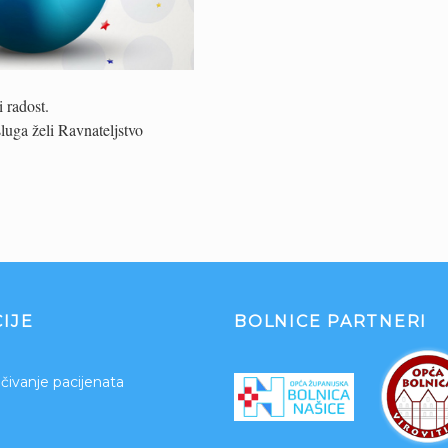
 radost.
luga želi Ravnateljstvo
IJE
BOLNICE PARTNERI
čivanje pacijenata