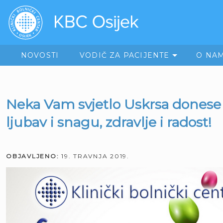
NOVOSTI
VODIČ ZA PACIJENTE
O NA
Neka Vam svjetlo Uskrsa donese 
ljubav i snagu, zdravlje i radost!
OBJAVLJENO:
19. TRAVNJA 2019.