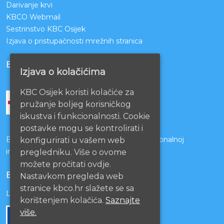
Darivanje krvi
KBCO Webmail
Sestrinstvo KBC Osijek
Izjava o pristupačnosti mrežnih stranica
BOLNICE PARTNERI
Izjava o kolačićima
KBC Osijek koristi kolačiće za
pružanje boljeg korisničkog
iskustva i funkcionalnosti. Cookie
postavke mogu se kontrolirati i
Bolnice s kojima je potpisan ugovor o funkcionalnoj
konfigurirati u vašem web
integraciji
pregledniku. Više o ovome
možete pročitati ovdje.
EU PROJEKTI
Nastavkom pregleda web
stranice kbco.hr slažete se sa
Lista projekata
korištenjem kolačića.
Saznajte
više.