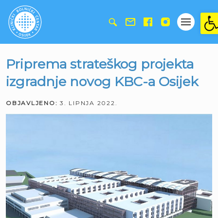
Ope
Priprema strateškog projekta
izgradnje novog KBC-a Osijek
OBJAVLJENO:
3. LIPNJA 2022.