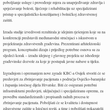
poboljšanje usluge i provođenje mjera za unaprjeđivanje zdravlja i
sprječavanje bolesti, liječenje i rehabilitaciju uz specijalizirani
pristup u specijalističko-konzilijarnoj i bolničkoj zdravstvenoj
zaštiti.
Izrada studije izvedivosti rezultirala je idejnim rješenjem koje su na
konferenciji predstavili međunarodni stručnjaci s iskustvom u
projektiranju zdravstvenih građevina. Prezentirani arhitektonski
program, konceptualni dizajn i prijedlog potrebne osnova su za
sljedeći korak – izradu idejnog i glavnog projekta uz ishođenje
građevinske dozvole za koje je postupak javne nabave u tijeku.
Izgradnjom i opremanjem nove zgrade KBC-a Osijek stvoriti će se
preduvjeti za zbrinjavanje pacijenata s područja Osječko-baranjske
i županija istočnog dijela Hrvatske. Biti će osigurani potrebni
infrastrukturni preduvjeti, uključujući i specijaliziranu opremu, za
provedbu standardiziranih i propisanih radnih procesa te
zbrinjavanje pacijenata. Poboljšati će se kvaliteta i dostupnost
zdravstvene zaštite u Istočnoj regiji, a time i poboljšati pokazatelji