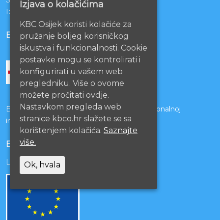
Sestrinstvo KBC Osijek
Izjava o kolačićima
Izjava o pristupačnosti mrežnih stranica
KBC Osijek koristi kolačiće za
BOLNICE PARTNERI
pružanje boljeg korisničkog
iskustva i funkcionalnosti. Cookie
postavke mogu se kontrolirati i
konfigurirati u vašem web
pregledniku. Više o ovome
možete pročitati ovdje.
Nastavkom pregleda web
Bolnice s kojima je potpisan ugovor o funkcionalnoj
stranice kbco.hr slažete se sa
integraciji
korištenjem kolačića.
Saznajte
više.
EU PROJEKTI
Lista projekata
Ok, hvala