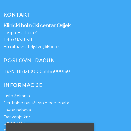
KONTAKT
Klinički bolnički centar Osijek
Josipa Huttlera 4
Tel:
031/511-511
Email:
ravnateljstvo@kbco.hr
POSLOVNI RAČUNI
IBAN: HR1210010051863000160
INFORMACIJE
Lista čekanja
Centralno naručivanje pacijenata
Javna nabava
Darivanje krvi
KBCO Webmail