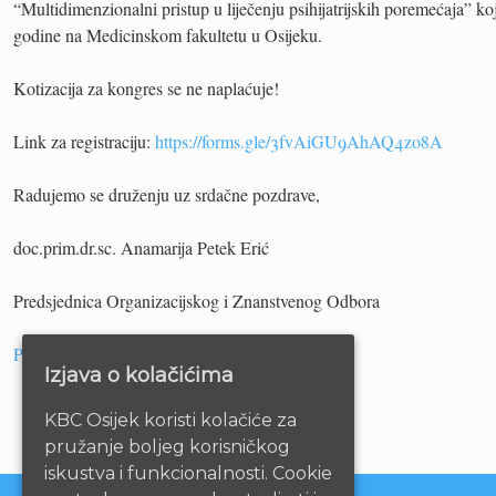
“Multidimenzionalni pristup u liječenju psihijatrijskih poremećaja” ko
godine na Medicinskom fakultetu u Osijeku.
Kotizacija za kongres se ne naplaćuje!
Link za registraciju:
https://forms.gle/3fvAiGU9AhAQ4zo8A
Radujemo se druženju uz srdačne pozdrave,
doc.prim.dr.sc. Anamarija Petek Erić
Predsjednica Organizacijskog i Znanstvenog Odbora
Program
Izjava o kolačićima
KBC Osijek koristi kolačiće za
pružanje boljeg korisničkog
iskustva i funkcionalnosti. Cookie