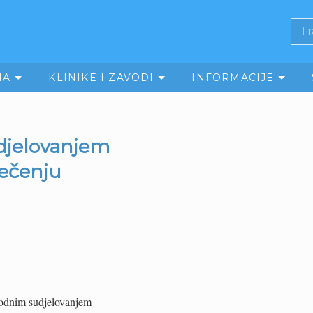
MA
KLINIKE I ZAVODI
INFORMACIJE
djelovanjem
ječenju
rodnim sudjelovanjem