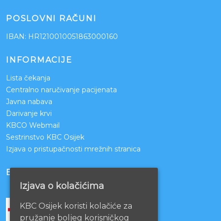
POSLOVNI RAČUNI
IBAN: HR1210010051863000160
INFORMACIJE
Lista čekanja
Centralno naručivanje pacijenata
Javna nabava
Darivanje krvi
KBCO Webmail
Sestrinstvo KBC Osijek
Izjava o pristupačnosti mrežnih stranica
BOLNICE PARTNERI
Izjava o kolačićima
KBC Osijek koristi kolačiće za
pružanje boljeg korisničkog