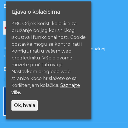
BOLNICE PARTNERI
Izjava o kolačićima
KBC Osijek koristi kolačiće za
pružanje boljeg korisničkog
iskustva i funkcionalnosti. Cookie
postavke mogu se kontrolirati i
Bolnice s kojima je potpisan ugovor o funkcionalnoj
konfigurirati u vašem web
integraciji
pregledniku. Više o ovome
možete pročitati ovdje.
EU PROJEKTI
Nastavkom pregleda web
stranice kbco.hr slažete se sa
Lista projekata
korištenjem kolačića.
Saznajte
više.
Ok, hvala