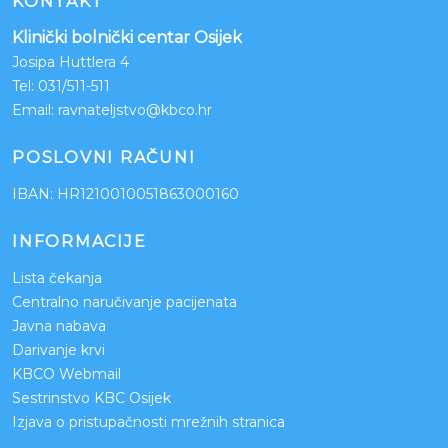
KONTAKT
Klinički bolnički centar Osijek
Josipa Huttlera 4
Tel:
031/511-511
Email:
ravnateljstvo@kbco.hr
POSLOVNI RAČUNI
IBAN: HR1210010051863000160
INFORMACIJE
Lista čekanja
Centralno naručivanje pacijenata
Javna nabava
Darivanje krvi
KBCO Webmail
Sestrinstvo KBC Osijek
Izjava o pristupačnosti mrežnih stranica