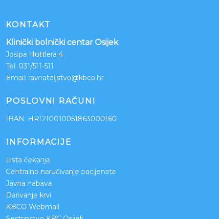
KONTAKT
Klinički bolnički centar Osijek
Josipa Huttlera 4
Tel:
031/511-511
Email:
ravnateljstvo@kbco.hr
POSLOVNI RAČUNI
IBAN: HR1210010051863000160
INFORMACIJE
Lista čekanja
Centralno naručivanje pacijenata
Javna nabava
Darivanje krvi
KBCO Webmail
Sestrinstvo KBC Osijek