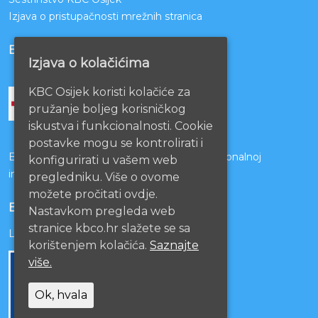
Izjava o pristupačnosti mrežnih stranica
BOLNICE PARTNERI
Izjava o kolačićima
KBC Osijek koristi kolačiće za
pružanje boljeg korisničkog
iskustva i funkcionalnosti. Cookie
postavke mogu se kontrolirati i
Bolnice s kojima je potpisan ugovor o funkcionalnoj
konfigurirati u vašem web
integraciji
pregledniku. Više o ovome
možete pročitati ovdje.
EU PROJEKTI
Nastavkom pregleda web
stranice kbco.hr slažete se sa
Lista projekata
korištenjem kolačića.
Saznajte
više.
Ok, hvala