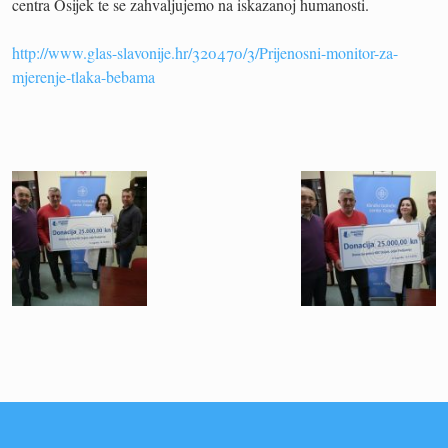
centra Osijek te se zahvaljujemo na iskazanoj humanosti.
http://www.glas-slavonije.hr/320470/3/Prijenosni-monitor-za-
mjerenje-tlaka-bebama