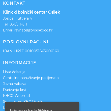
KONTAKT
Klinički bolnički centar Osijek
Josipa Huttlera 4
Tel:
031/511-511
Email:
ravnateljstvo@kbco.hr
POSLOVNI RAČUNI
IBAN: HR1210010051863000160
INFORMACIJE
Lista čekanja
Centralno naručivanje pacijenata
Javna nabava
Darivanje krvi
KBCO Webmail
Sestrinstvo KBC Osijek
Izjava o pristupačnosti mrežnih stranica
Izjava o kolačićima