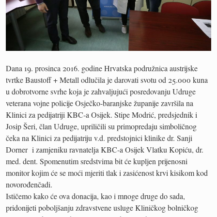
Dana 19. prosinca 2016. godine Hrvatska podružnica austrijske
tvrtke Baustoff + Metall odlučila je darovati svotu od 25.000 kuna
u dobrotvorne svrhe koja je zahvaljujući posredovanju Udruge
veterana vojne policije Osječko-baranjske županije završila na
Klinici za pedijatriji KBC-a Osijek. Stipe Modrić, predsjednik i
Josip Šeri, član Udruge, upriličili su primopredaju simboličnog
čeka na Klinici za pedijatriju v.d. predstojnici klinike dr. Sanji
Dorner i zamjeniku ravnatelja KBC-a Osijek Vlatku Kopiću, dr.
med. dent. Spomenutim sredstvima bit će kupljen prijenosni
monitor kojim će se moći mjeriti tlak i zasićenost krvi kisikom kod
novorođenčadi.
Ističemo kako će ova donacija, kao i mnoge druge do sada,
pridonijeti poboljšanju zdravstvene usluge Kliničkog bolničkog