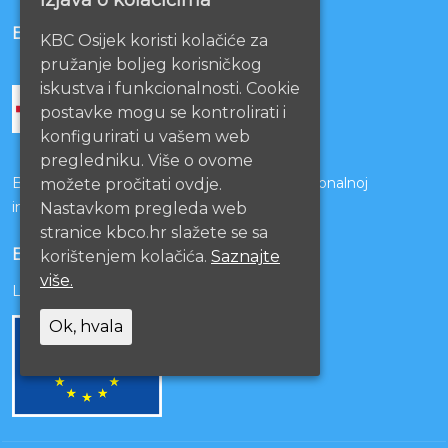
BOLNICE PARTNERI
KBC Osijek koristi kolačiće za
pružanje boljeg korisničkog
iskustva i funkcionalnosti. Cookie
postavke mogu se kontrolirati i
konfigurirati u vašem web
pregledniku. Više o ovome
Bolnice s kojima je potpisan ugovor o funkcionalnoj
možete pročitati ovdje.
integraciji
Nastavkom pregleda web
stranice kbco.hr slažete se sa
EU PROJEKTI
korištenjem kolačića.
Saznajte
više.
Lista projekata
Ok, hvala