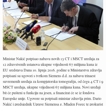
Ministar Nakić potpisao nabavu novih 13 CT i MSCT uređaja za
12 zdravstvenih ustanova ukupne vrijednosti 67 milijuna kuna iz
EU sredstava Dana 10. lipnja 2016. godine u Ministarstvu zdravlja
potpisani su ugovori s tvrtkom Siemens d.d. za nabavu trinaest
suvremenih uređaja za kompjutorsku tomografiju, od čega 4 CT i 9
MSCT uređaja, ukupne vrijednosti 67 milijuna kuna. Novi uređaji
bit će pušteni u funkciju na jesen, a financirat će se iz fondova
Europske unije. Ugovore su potpisali ministar zdravlja prim. Dario
Nakić i predsjednik Uprave Siemensa g. Mladen Fogec te prokurist