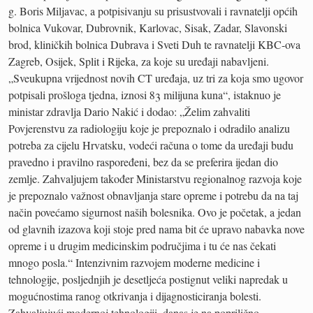
g. Boris Miljavac, a potpisivanju su prisustvovali i ravnatelji općih
bolnica Vukovar, Dubrovnik, Karlovac, Sisak, Zadar, Slavonski
brod, kliničkih bolnica Dubrava i Sveti Duh te ravnatelji KBC-ova
Zagreb, Osijek, Split i Rijeka, za koje su uređaji nabavljeni.
„Sveukupna vrijednost novih CT uređaja, uz tri za koja smo ugovor
potpisali prošloga tjedna, iznosi 83 milijuna kuna“, istaknuo je
ministar zdravlja Dario Nakić i dodao: „Želim zahvaliti
Povjerenstvu za radiologiju koje je prepoznalo i odradilo analizu
potreba za cijelu Hrvatsku, vodeći računa o tome da uređaji budu
pravedno i pravilno raspoređeni, bez da se preferira ijedan dio
zemlje. Zahvaljujem također Ministarstvu regionalnog razvoja koje
je prepoznalo važnost obnavljanja stare opreme i potrebu da na taj
način povećamo sigurnost naših bolesnika. Ovo je početak, a jedan
od glavnih izazova koji stoje pred nama bit će upravo nabavka nove
opreme i u drugim medicinskim područjima i tu će nas čekati
mnogo posla.“ Intenzivnim razvojem moderne medicine i
tehnologije, posljednjih je desetljeća postignut veliki napredak u
mogućnostima ranog otkrivanja i dijagnosticiranja bolesti.
Zahvaljujući modernoj tehnologiji, danas je na poprilično