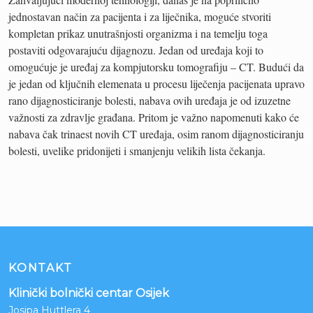
jednostavan način za pacijenta i za liječnika, moguće stvoriti
kompletan prikaz unutrašnjosti organizma i na temelju toga
postaviti odgovarajuću dijagnozu. Jedan od uređaja koji to
omogućuje je uređaj za kompjutorsku tomografiju – CT. Budući da
je jedan od ključnih elemenata u procesu liječenja pacijenata upravo
rano dijagnosticiranje bolesti, nabava ovih uređaja je od izuzetne
važnosti za zdravlje građana. Pritom je važno napomenuti kako će
nabava čak trinaest novih CT uređaja, osim ranom dijagnosticiranju
bolesti, uvelike pridonijeti i smanjenju velikih lista čekanja.
KONTAKT
Klinički bolnički centar Osijek
Josipa Huttlera 4