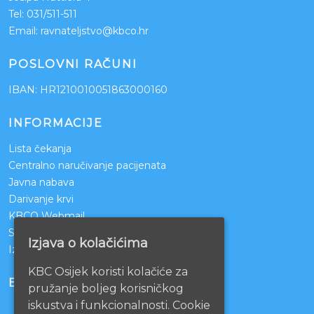
Tel:
031/511-511
Email:
ravnateljstvo@kbco.hr
POSLOVNI RAČUNI
IBAN: HR1210010051863000160
INFORMACIJE
Lista čekanja
Centralno naručivanje pacijenata
Javna nabava
Darivanje krvi
KBCO Webmail
Sestrinstvo KBC Osijek
Izjava o kolačićima
Izjava o pristupačnosti mrežnih stranica
KBC Osijek koristi kolačiće za
BOLNICE PARTNERI
pružanje boljeg korisničkog
iskustva i funkcionalnosti. Cookie