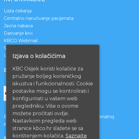
Lista čekanja
Centralno naručivanje pacijenata
Javna nabava
Darivanje krvi
KBCO Webmail
Sestrinstvo KBC Osijek
Izjava o pristupačnosti mrežnih stranica
Izjava o kolačićima
KBC Osijek koristi kolačiće za
BOLNICE PARTNERI
pružanje boljeg korisničkog
iskustva i funkcionalnosti. Cookie
postavke mogu se kontrolirati i
konfigurirati u vašem web
pregledniku. Više o ovome
možete pročitati ovdje.
Bolnice s kojima je potpisan ugovor o funkcionalnoj
Nastavkom pregleda web
integraciji
stranice kbco.hr slažete se sa
korištenjem kolačića.
Saznajte
EU PROJEKTI