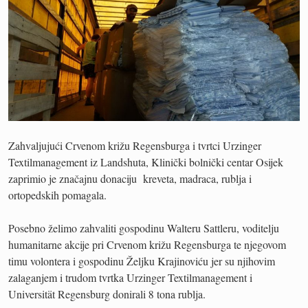
Zahvaljujući Crvenom križu Regensburga i tvrtci Urzinger
Textilmanagement iz Landshuta, Klinički bolnički centar Osijek
zaprimio je značajnu donaciju kreveta, madraca, rublja i
ortopedskih pomagala.
Posebno želimo zahvaliti gospodinu Walteru Sattleru, voditelju
humanitarne akcije pri Crvenom križu Regensburga te njegovom
timu volontera i gospodinu Željku Krajinoviću jer su njihovim
zalaganjem i trudom tvrtka Urzinger Textilmanagement i
Universität Regensburg donirali 8 tona rublja.