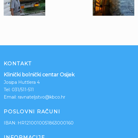
KONTAKT
Klinički bolnički centar Osijek
Josipa Huttlera 4
Tel:
031/511-511
Email:
ravnateljstvo@kbco.hr
POSLOVNI RAČUNI
IBAN: HR1210010051863000160
INFORMACIJE